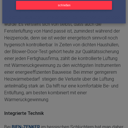
schließen
Vorbei sind die Zeiten, in denen der Luftwechsel über
undichte Haustüren, Fenster oder Rollladenkästen „geregelt“
wurde. Es versteht sich von selbst, dass auch die
Fensterlüftung von Hand passé ist, zumindest während der
Heizperiode, denn sie ist weder energetisch sinnvoll noch
hygienisch kontrollierbar. In Zeiten von dichten Haushüllen,
der Blower-Door-Test gehört heute zur Qualitätssicherung
einer jeden Fertighausfirma, zählt die kontrollierte Lüftung
mit Wärmerückgewinnung zu den wichtigsten Instrumenten
einer energieeffizienten Bauweise. Bei immer geringerem
Heizwärmebedarf steigen die Verluste über die Lüftung
anteilmäßig stark an. Da hilft nur eine komfortable Be- und
Entlüftung, am besten kombiniert mit einer
Wärmerückgewinnung.
Integrierte Technik
Bei
BIEN-ZENKER
im hessischen Schlüchtern hat man daher