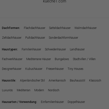
kueche1.com
:
Dachformen
Flachdachhäuser
Satteldachhäuser
Walmdachhäuser
Zeltdachhäuser
Pultdachhäuser
Sonderdachformhäuser
:
Haustypen
Familienhäuser
Schwedenhäuser
Landhäuser
Fachwerkhäuser
Mediterrane Häuser
Bungalows
Stadtvillen / Villen
Designerhäuser
Kubushäuser
Friesenhäuser
Tiny Houses
:
Hausstile
Alpenländischer Stil
Amerikanisch
Bauhausstil
Klassisch
Luxuriös
Mediterran
Modern
Nordisch
:
Hausarten / Verwendung
Einfamilienhäuser
Doppelhäuser