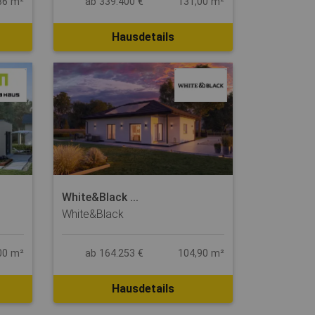
86 m²
ab 339.400 €
131,00 m²
Hausdetails
White&Black ...
White&Black
00 m²
ab 164.253 €
104,90 m²
Hausdetails