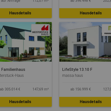
s auf Anfrage
172,07 m²
ab 396.498 €
202,
Hausdetails
Hausdetails
 Familienhaus
LifeStyle 13.10 F
terstück-Haus
massa haus
ab 305.014 €
147,69 m²
ab 156.999 €
127,
Hausdetails
Hausdetails