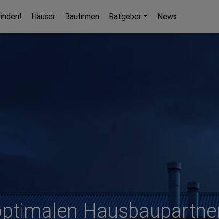
finden!
Häuser
Baufirmen
Ratgeber
News
Hausbaupartner finden!
Mit wenigen Klicks hilft Ihnen unser Assistent,
den passenden Haushersteller für Ihr
Traumhaus zu finden.
unverbindlicher Kontakt
kostenlose Kataloge
zuverlässige Hersteller
Jetzt den Assistenten starten!
optimalen Hausbaupartner 