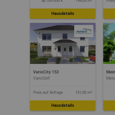
ab 359.000 €
144,00 m²
Prei
Hausdetails
VarioCity 153
Mein
VarioSelf
Meis
Preis auf Anfrage
151,00 m²
Hausdetails