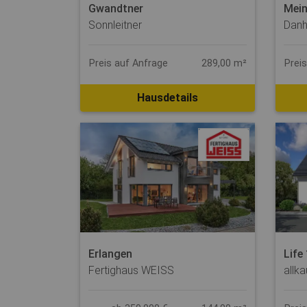
Gwandtner
Mein
Sonnleitner
Dan
Preis auf Anfrage
289,00 m²
Prei
Hausdetails
Erlangen
Life
Fertighaus WEISS
allk