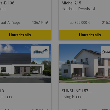
s-E-136
Michel 215
haus
Holzhaus Rosskopf
s auf Anfrage
136,19 m²
ab 399.000 €
215,
Hausdetails
Hausdetails
 13
SUNSHINE 157 ...
auf haus
Living Haus