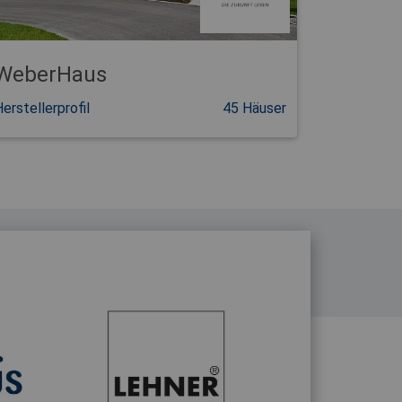
WeberHaus
erstellerprofil
45 Häuser