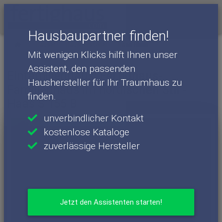
Menü
Hausbaupartner finden!
Häuser
Haushersteller
Haas Haus
Mit wenigen Klicks hilft Ihnen unser
Haas Haus - Häuser
Haas S 155 B
Assistent, den passenden
Einfamilienhaus: Fertighaus-
Haushersteller für Ihr Traumhaus zu
Familienhaus im nordischen Stil -
finden.
Haas S 155 B
unverbindlicher Kontakt
kostenlose Kataloge
zuverlässige Hersteller
Jetzt den Assistenten starten!