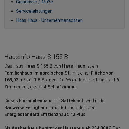
Grundrisse / Maße
Serviceleistungen
Haas Haus - Unternehmensdaten
Hausinfo Haas S 155 B
Das Haus
Haas S 155 B
von
Haas Haus
ist ein
Familienhaus im nordischen Stil
mit einer
Fläche von
163,03 m²
auf
1,5 Etagen
. Die Wohnfläche teilt sich auf
6
Zimmer
auf, davon
4 Schlafzimmer
.
Dieses
Einfamilienhaus
mit
Satteldach
wird in der
Bauweise Fertighaus
errichtet und erfüllt den
Energiestandard Effizienzhaus 40 Plus
.
Als
Ausbauhaus
beginnt der
Hauspreis ab 234.000€
. Den