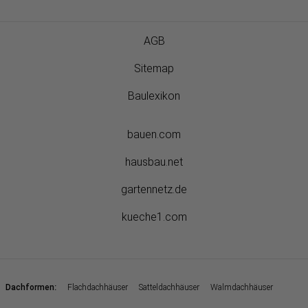
AGB
Sitemap
Baulexikon
bauen.com
hausbau.net
gartennetz.de
kueche1.com
:
Dachformen
Flachdachhäuser
Satteldachhäuser
Walmdachhäuser