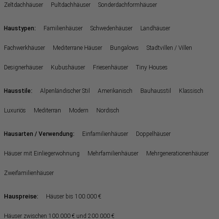
Zeltdachhäuser
Pultdachhäuser
Sonderdachformhäuser
:
Haustypen
Familienhäuser
Schwedenhäuser
Landhäuser
Fachwerkhäuser
Mediterrane Häuser
Bungalows
Stadtvillen / Villen
Designerhäuser
Kubushäuser
Friesenhäuser
Tiny Houses
:
Hausstile
Alpenländischer Stil
Amerikanisch
Bauhausstil
Klassisch
Luxuriös
Mediterran
Modern
Nordisch
:
Hausarten / Verwendung
Einfamilienhäuser
Doppelhäuser
Häuser mit Einliegerwohnung
Mehrfamilienhäuser
Mehrgenerationenhäuser
Zweifamilienhäuser
Hauspreise:
Häuser bis 100.000 €
Häuser zwischen 100.000 € und 200.000 €