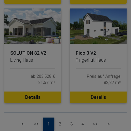
SOLUTION 82 V2
Pico 3 V2
Living Haus
Fingerhut Haus
ab 203.528 €
Preis auf Anfrage
81,57 m²
82,87 m²
Details
Details
First
Previous
Next
Last
<-
<<
1
2
3
4
>>
->