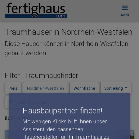
Menü
Hausbaupartner finden!
Traumhäuser in Nordrhein-Westfalen
Mit wenigen Klicks hilft Ihnen unser
Assistent, den passenden
Diese Häuser können in Nordrhein-Westfalen
Haushersteller für Ihr Traumhaus zu
gebaut werden
finden.
unverbindlicher Kontakt
Filter · Traumhausfinder
kostenlose Kataloge
Preis
Nordrhein-Westfalen
Wohnfläche
Sortierung
zuverlässige Hersteller
Suchfilter löschen
868 Häuser
Jetzt den Assistenten starten!