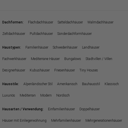
:
Dachformen
Flachdachhäuser
Satteldachhäuser
Walmdachhäuser
Zeltdachhäuser
Pultdachhäuser
Sonderdachformhäuser
:
Haustypen
Familienhäuser
Schwedenhäuser
Landhäuser
Fachwerkhäuser
Mediterrane Häuser
Bungalows
Stadtvillen / Villen
Designerhäuser
Kubushäuser
Friesenhäuser
Tiny Houses
:
Hausstile
Alpenländischer Stil
Amerikanisch
Bauhausstil
Klassisch
Luxuriös
Mediterran
Modern
Nordisch
:
Hausarten / Verwendung
Einfamilienhäuser
Doppelhäuser
Häuser mit Einliegerwohnung
Mehrfamilienhäuser
Mehrgenerationenhäuser