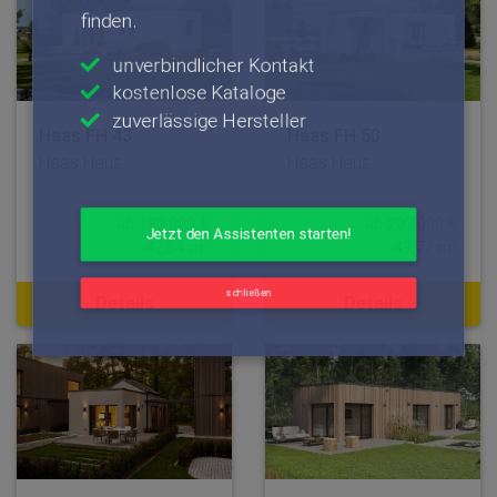
schließen
Haas FH 43
Haas FH 50
Haas Haus
Haas Haus
ab 183.000 €
ab 207.000 €
42,84 m²
49,77 m²
Details
Details