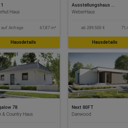
 1
Ausstellungshaus ...
erhut Haus
WeberHaus
s auf Anfrage
67,87 m²
ab 289.500 €
71,
Hausdetails
Hausdetails
Next 80FT
galow 78
Danwood
 & Country Haus