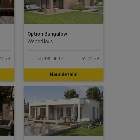
Option Bungalow
WeberHaus
74 m²
ab 189.000 €
52,74 m²
Hausdetails