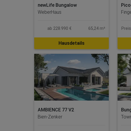
Pico
newLife Bungalow
Fing
WeberHaus
Prei
ab 228.990 €
65,24 m²
Hausdetails
AMBIENCE 77 V2
Bun
Bien-Zenker
Town