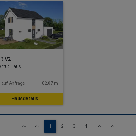
 3 V2
erhut Haus
s auf Anfrage
82,87 m²
Hausdetails
First
Previous
Next
Last
<-
<<
1
2
3
4
>>
->