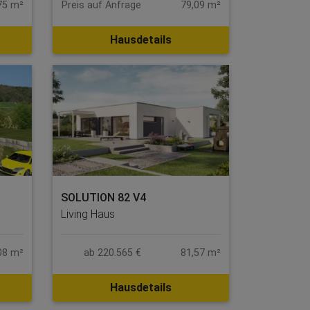
75 m²
Preis auf Anfrage
79,09 m²
Hausdetails
SOLUTION 82 V4
Living Haus
08 m²
ab 220.565 €
81,57 m²
Hausdetails