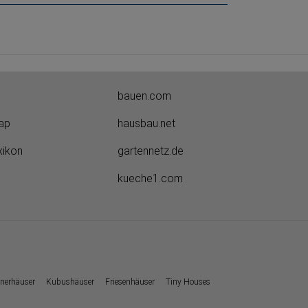
bauen.com
ap
hausbau.net
xikon
gartennetz.de
kueche1.com
nerhäuser
Kubushäuser
Friesenhäuser
Tiny Houses