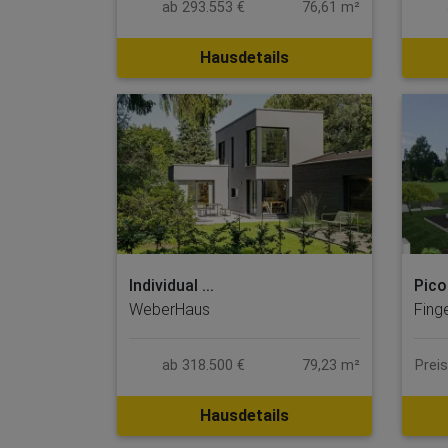
ab 293.553 €
76,61 m²
Hausdetails
Individual ...
Pico
WeberHaus
Fing
ab 318.500 €
79,23 m²
Prei
Hausdetails