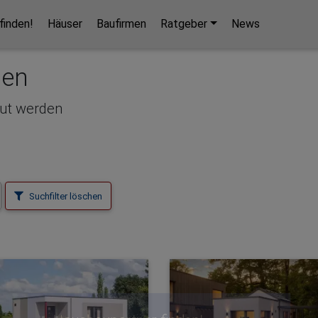
finden!
Häuser
Baufirmen
Ratgeber
News
Hausbaupartner finden!
sen
Mit wenigen Klicks hilft Ihnen unser Assistent,
aut werden
den passenden Haushersteller für Ihr
Traumhaus zu finden.
unverbindlicher Kontakt
kostenlose Kataloge
Suchfilter löschen
zuverlässige Hersteller
Jetzt den Assistenten starten!