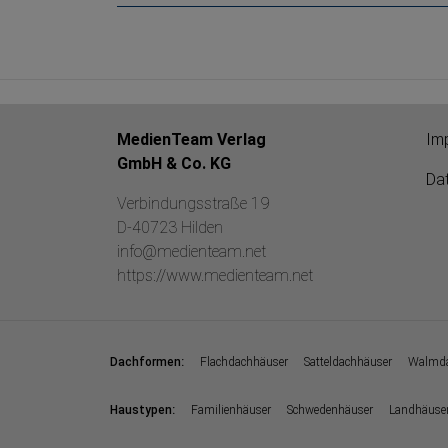
MedienTeam Verlag
Im
GmbH & Co. KG
Da
Verbindungsstraße 19
D-40723 Hilden
info@medienteam.net
https://www.medienteam.net
:
Dachformen
Flachdachhäuser
Satteldachhäuser
Walmda
:
Haustypen
Familienhäuser
Schwedenhäuser
Landhäuse