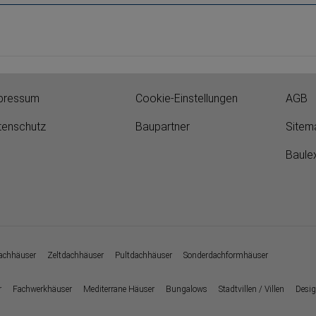
pressum
Cookie-Einstellungen
AGB
tenschutz
Baupartner
Sitem
Baule
chhäuser
Zeltdachhäuser
Pultdachhäuser
Sonderdachformhäuser
r
Fachwerkhäuser
Mediterrane Häuser
Bungalows
Stadtvillen / Villen
Desig