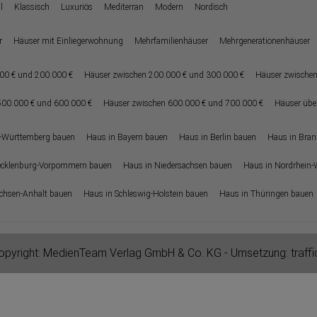
l
Klassisch
Luxuriös
Mediterran
Modern
Nordisch
r
Häuser mit Einliegerwohnung
Mehrfamilienhäuser
Mehrgenerationenhäuser
00 € und 200.000 €
Häuser zwischen 200.000 € und 300.000 €
Häuser zwischen
500.000 € und 600.000 €
Häuser zwischen 600.000 € und 700.000 €
Häuser übe
-Württemberg bauen
Haus in Bayern bauen
Haus in Berlin bauen
Haus in Bra
ecklenburg-Vorpommern bauen
Haus in Niedersachsen bauen
Haus in Nordrhein-
chsen-Anhalt bauen
Haus in Schleswig-Holstein bauen
Haus in Thüringen bauen
pyright:
MedienTeam Verlag GmbH & Co. KG
- Umsetzung:
traff