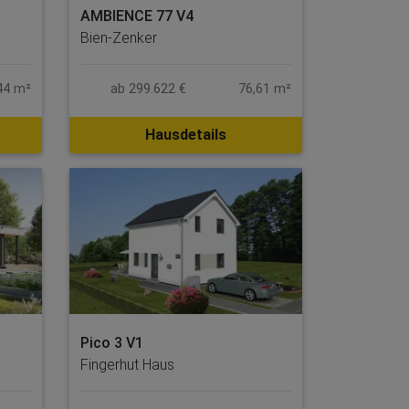
AMBIENCE 77 V4
Bien-Zenker
44 m²
ab 299.622 €
76,61 m²
Hausdetails
Pico 3 V1
Fingerhut Haus