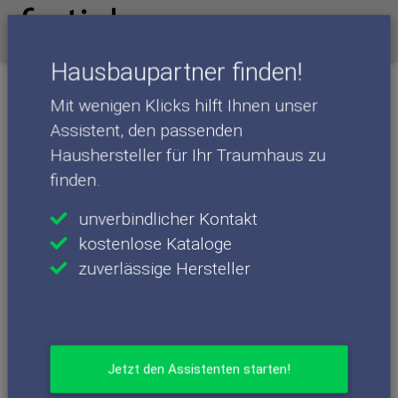
Menü
Hausbaupartner finden!
Mit wenigen Klicks hilft Ihnen unser
Finden Sie Ihren
Assistent, den passenden
Baupartner
Haushersteller für Ihr Traumhaus zu
finden.
unverbindlicher Kontakt
Hausbau
kostenlose Kataloge
zuverlässige Hersteller
BAUMEISTER-HAUS
Bien-Zenker. DAS HAUS.
Jetzt den Assistenten starten!