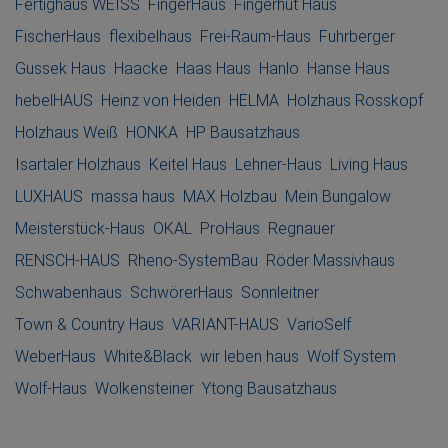
Fertighaus WEISS
FingerHaus
Fingerhut Haus
FischerHaus
flexibelhaus
Frei-Raum-Haus
Fuhrberger
Gussek Haus
Haacke
Haas Haus
Hanlo
Hanse Haus
hebelHAUS
Heinz von Heiden
HELMA
Holzhaus Rosskopf
Holzhaus Weiß
HONKA
HP Bausatzhaus
Isartaler Holzhaus
Keitel Haus
Lehner-Haus
Living Haus
LUXHAUS
massa haus
MAX Holzbau
Mein Bungalow
Meisterstück-Haus
OKAL
ProHaus
Regnauer
RENSCH-HAUS
Rheno-SystemBau
Röder Massivhaus
Schwabenhaus
SchwörerHaus
Sonnleitner
Town & Country Haus
VARIANT-HAUS
VarioSelf
WeberHaus
White&Black
wir leben haus
Wolf System
Wolf-Haus
Wolkensteiner
Ytong Bausatzhaus