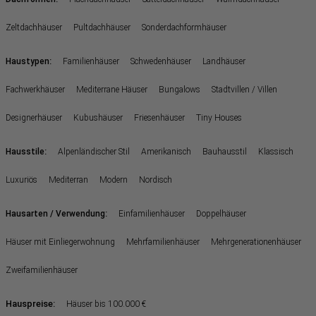
Zeltdachhäuser
Pultdachhäuser
Sonderdachformhäuser
:
Haustypen
Familienhäuser
Schwedenhäuser
Landhäuser
Fachwerkhäuser
Mediterrane Häuser
Bungalows
Stadtvillen / Villen
Designerhäuser
Kubushäuser
Friesenhäuser
Tiny Houses
:
Hausstile
Alpenländischer Stil
Amerikanisch
Bauhausstil
Klassisch
Luxuriös
Mediterran
Modern
Nordisch
:
Hausarten / Verwendung
Einfamilienhäuser
Doppelhäuser
Häuser mit Einliegerwohnung
Mehrfamilienhäuser
Mehrgenerationenhäuser
Zweifamilienhäuser
Hauspreise:
Häuser bis 100.000 €