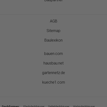
AGB
Sitemap
Baulexikon
bauen.com
hausbau.net
gartennetz.de
kueche1.com
:
Dachformen
Flachdachhäuser
Satteldachhäuser
Walmdachhäuser