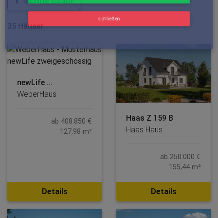
Suchfilter löschen
schließen
35 Häuser
newLife ...
WeberHaus
Haas Z 159 B
ab 408.850 €
Haas Haus
127,98 m²
ab 250.000 €
155,44 m²
Details
Details