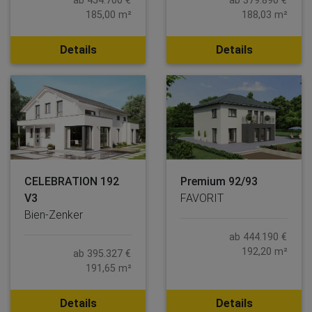
ab 454.700 €
ab 379.890 €
185,00 m²
188,03 m²
Details
Details
CELEBRATION 192
Premium 92/93
V3
FAVORIT
Bien-Zenker
ab 444.190 €
192,20 m²
ab 395.327 €
191,65 m²
Details
Details