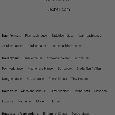
kueche1.com
:
Dachformen
Flachdachhäuser
Satteldachhäuser
Walmdachhäuser
Zeltdachhäuser
Pultdachhäuser
Sonderdachformhäuser
:
Haustypen
Familienhäuser
Schwedenhäuser
Landhäuser
Fachwerkhäuser
Mediterrane Häuser
Bungalows
Stadtvillen / Villen
Designerhäuser
Kubushäuser
Friesenhäuser
Tiny Houses
:
Hausstile
Alpenländischer Stil
Amerikanisch
Bauhausstil
Klassisch
Luxuriös
Mediterran
Modern
Nordisch
:
Hausarten / Verwendung
Einfamilienhäuser
Doppelhäuser