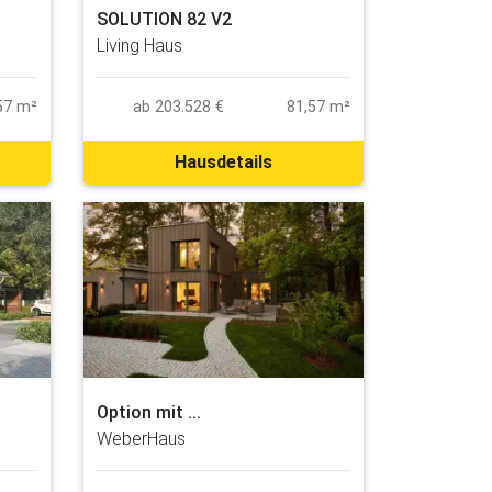
SOLUTION 82 V2
Living Haus
57 m²
ab 203.528 €
81,57 m²
Hausdetails
Option mit ...
WeberHaus