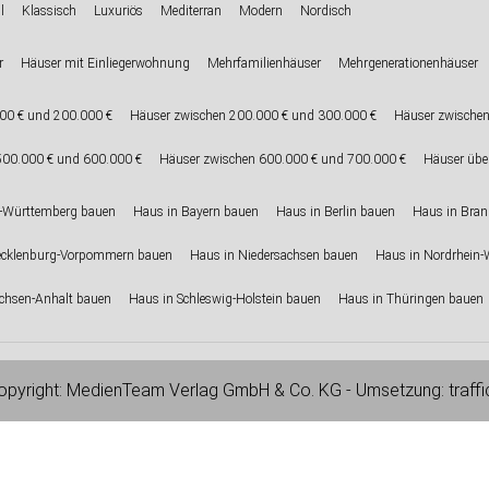
l
Klassisch
Luxuriös
Mediterran
Modern
Nordisch
r
Häuser mit Einliegerwohnung
Mehrfamilienhäuser
Mehrgenerationenhäuser
00 € und 200.000 €
Häuser zwischen 200.000 € und 300.000 €
Häuser zwischen
500.000 € und 600.000 €
Häuser zwischen 600.000 € und 700.000 €
Häuser übe
-Württemberg bauen
Haus in Bayern bauen
Haus in Berlin bauen
Haus in Bra
ecklenburg-Vorpommern bauen
Haus in Niedersachsen bauen
Haus in Nordrhein-
chsen-Anhalt bauen
Haus in Schleswig-Holstein bauen
Haus in Thüringen bauen
pyright:
MedienTeam Verlag GmbH & Co. KG
- Umsetzung:
traff