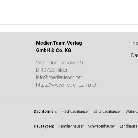
MedienTeam Verlag
Im
GmbH & Co. KG
Da
Verbindungsstraße 19
D-40723 Hilden
info@medienteam.net
https://www.medienteam.net
:
Dachformen
Flachdachhäuser
Satteldachhäuser
Walmda
:
Haustypen
Familienhäuser
Schwedenhäuser
Landhäuse