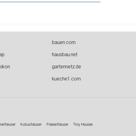
bauen.com
ap
hausbau.net
xikon
gartennetz.de
kueche1.com
nerhäuser
Kubushäuser
Friesenhäuser
Tiny Houses