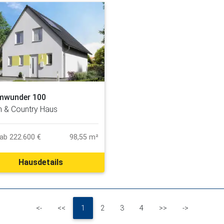
mwunder 100
 & Country Haus
ab 222.600 €
98,55 m²
Hausdetails
First
Previous
Next
Last
<-
<<
1
2
3
4
>>
->