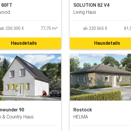
 80FT
SOLUTION 82 V4
wood
Living Haus
ab 250.300 €
77,75 m²
ab 220.565 €
81,
Hausdetails
Hausdetails
mwunder 90
Rostock
 & Country Haus
HELMA