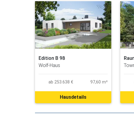
Edition B 98
Rau
Wolf-Haus
Town
ab 253.638 €
97,60 m²
Hausdetails