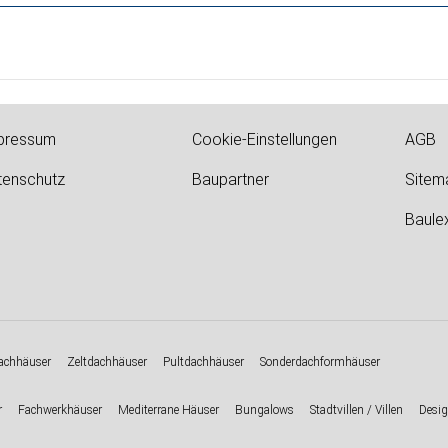
pressum
Cookie-Einstellungen
AGB
tenschutz
Baupartner
Sitem
Baule
chhäuser
Zeltdachhäuser
Pultdachhäuser
Sonderdachformhäuser
r
Fachwerkhäuser
Mediterrane Häuser
Bungalows
Stadtvillen / Villen
Desig