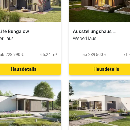
schließen
Ausstellungshaus ...
ife Bungalow
WeberHaus
erHaus
ab 289.500 €
71,
ab 228.990 €
65,24 m²
Hausdetails
Hausdetails