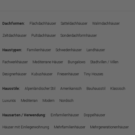
:
Dachformen
Flachdachhäuser
Satteldachhäuser
Walmdachhäuser
Zeltdachhäuser
Pultdachhäuser
Sonderdachformhäuser
:
Haustypen
Familienhäuser
Schwedenhäuser
Landhäuser
Fachwerkhäuser
Mediterrane Häuser
Bungalows
Stadtvillen / Villen
Designerhäuser
Kubushäuser
Friesenhäuser
Tiny Houses
:
Hausstile
Alpenländischer Stil
Amerikanisch
Bauhausstil
Klassisch
Luxuriös
Mediterran
Modern
Nordisch
:
Hausarten / Verwendung
Einfamilienhäuser
Doppelhäuser
Häuser mit Einliegerwohnung
Mehrfamilienhäuser
Mehrgenerationenhäuser