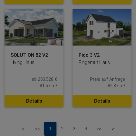
SOLUTION 82 V2
Pico 3 V2
Living Haus
Fingerhut Haus
ab 203.528 €
Preis auf Anfrage
81,57 m²
82,87 m²
Details
Details
First
Previous
Next
Last
<-
<<
1
2
3
4
>>
->