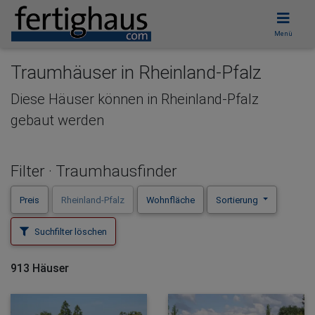
Menü
Hausbaupartner finden!
Traumhäuser in Rheinland-Pfalz
Mit wenigen Klicks hilft Ihnen unser
Diese Häuser können in Rheinland-Pfalz
Assistent, den passenden
gebaut werden
Haushersteller für Ihr Traumhaus zu
finden.
Filter · Traumhausfinder
unverbindlicher Kontakt
Preis
Rheinland-Pfalz
Wohnfläche
Sortierung
kostenlose Kataloge
zuverlässige Hersteller
Suchfilter löschen
913 Häuser
Jetzt den Assistenten starten!