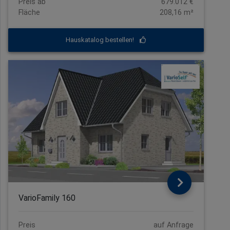
Preis ab
679.012 €
Fläche
208,16 m²
Hauskatalog bestellen!
VarioFamily 160
Preis
auf Anfrage