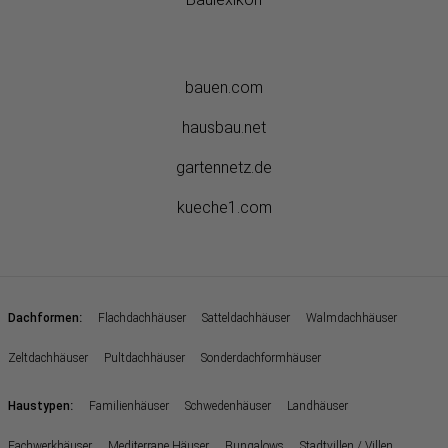
bauen.com
hausbau.net
gartennetz.de
kueche1.com
:
Dachformen
Flachdachhäuser
Satteldachhäuser
Walmdachhäuser
Zeltdachhäuser
Pultdachhäuser
Sonderdachformhäuser
:
Haustypen
Familienhäuser
Schwedenhäuser
Landhäuser
Fachwerkhäuser
Mediterrane Häuser
Bungalows
Stadtvillen / Villen