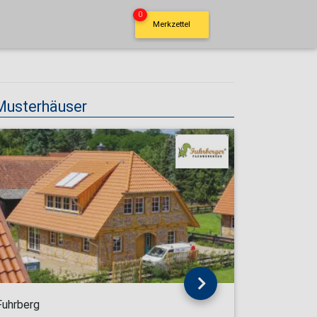
0
Merkzettel
Musterhäuser
Fuhrberg