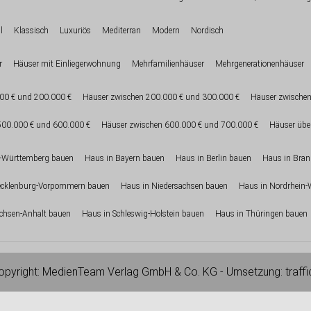
l
Klassisch
Luxuriös
Mediterran
Modern
Nordisch
r
Häuser mit Einliegerwohnung
Mehrfamilienhäuser
Mehrgenerationenhäuser
00 € und 200.000 €
Häuser zwischen 200.000 € und 300.000 €
Häuser zwischen
500.000 € und 600.000 €
Häuser zwischen 600.000 € und 700.000 €
Häuser übe
-Württemberg bauen
Haus in Bayern bauen
Haus in Berlin bauen
Haus in Bra
ecklenburg-Vorpommern bauen
Haus in Niedersachsen bauen
Haus in Nordrhein-
chsen-Anhalt bauen
Haus in Schleswig-Holstein bauen
Haus in Thüringen bauen
pyright:
MedienTeam Verlag GmbH & Co. KG
- Umsetzung:
traff