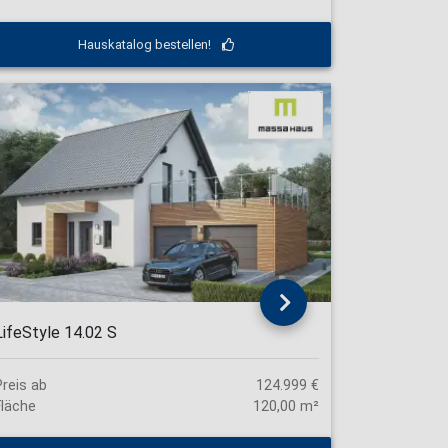
Hauskatalog bestellen!
LifeStyle 14.02 S
Preis ab
124.999 €
Fläche
120,00 m²