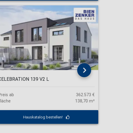
CELEBRATION 139 V2 L
Preis ab
362.573 €
Fläche
138,70 m²
Hauskatalog bestellen!