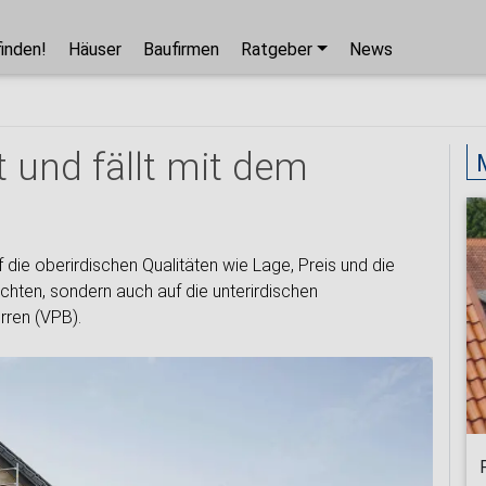
finden!
Häuser
Baufirmen
Ratgeber
News
Hausbaupartner finden!
Mit wenigen Klicks hilft Ihnen unser Assistent,
 und fällt mit dem
den passenden Haushersteller für Ihr
Traumhaus zu finden.
unverbindlicher Kontakt
f die oberirdischen Qualitäten wie Lage, Preis und die
kostenlose Kataloge
achten, sondern auch auf die unterirdischen
zuverlässige Hersteller
rren (VPB).
Jetzt den Assistenten starten!