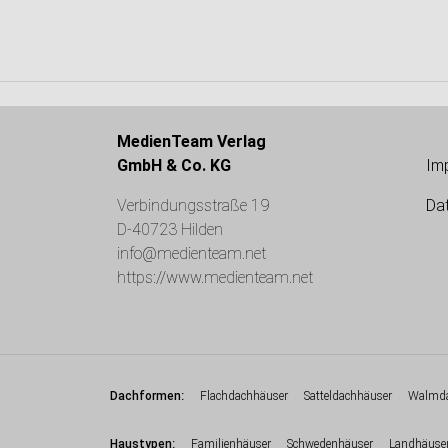
MedienTeam Verlag
GmbH & Co. KG
Im
Verbindungsstraße 19
Da
D-40723 Hilden
info@medienteam.net
https://www.medienteam.net
:
Dachformen
Flachdachhäuser
Satteldachhäuser
Walmda
:
Haustypen
Familienhäuser
Schwedenhäuser
Landhäuse