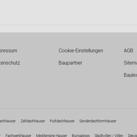
pressum
Cookie-Einstellungen
AGB
tenschutz
Baupartner
Sitem
Baule
chhäuser
Zeltdachhäuser
Pultdachhäuser
Sonderdachformhäuser
r
Fachwerkhäuser
Mediterrane Häuser
Bungalows
Stadtvillen / Villen
Desig