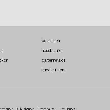
bauen.com
ap
hausbau.net
xikon
gartennetz.de
kueche1.com
nerhäuser
Kubushäuser
Friesenhäuser
Tiny Houses