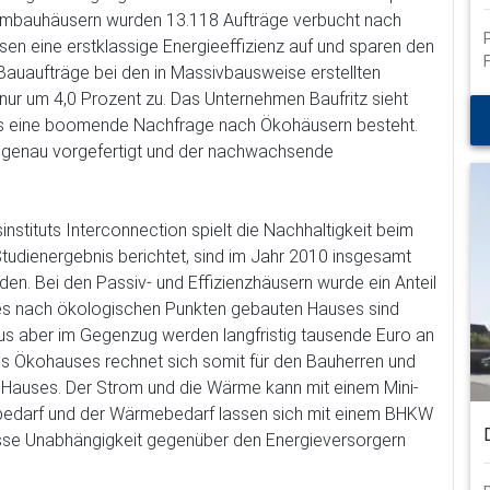
schließen
tembauhäusern wurden 13.118 Aufträge verbucht nach
en eine erstklassige Energieeffizienz auf und sparen den
 Bauaufträge bei den in Massivbausweise erstellten
ur um 4,0 Prozent zu. Das Unternehmen Baufritz sieht
ass eine boomende Nachfrage nach Ökohäusern besteht.
sgenau vorgefertigt und der nachwachsende
nstituts Interconnection spielt die Nachhaltigkeit beim
tudienergebnis berichtet, sind im Jahr 2010 insgesamt
n. Bei den Passiv- und Effizienzhäusern wurde ein Anteil
ines nach ökologischen Punkten gebauten Hauses sind
us aber im Gegenzug werden langfristig tausende Euro an
s Ökohauses rechnet sich somit für den Bauherren und
es Hauses. Der Strom und die Wärme kann mit einem Mini-
bedarf und der Wärmebedarf lassen sich mit einem BHKW
sse Unabhängigkeit gegenüber den Energieversorgern