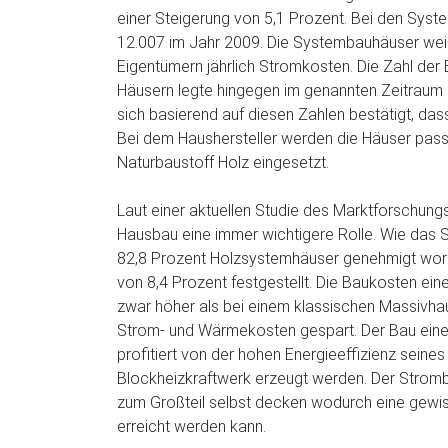
einer Steigerung von 5,1 Prozent. Bei den Sys
12.007 im Jahr 2009. Die Systembauhäuser weis
Eigentümern jährlich Stromkosten. Die Zahl der
Häusern legte hingegen im genannten Zeitraum n
sich basierend auf diesen Zahlen bestätigt, d
Bei dem Haushersteller werden die Häuser pas
Naturbaustoff Holz eingesetzt.
Laut einer aktuellen Studie des Marktforschungsi
Hausbau eine immer wichtigere Rolle. Wie das S
82,8 Prozent Holzsystemhäuser genehmigt worde
von 8,4 Prozent festgestellt. Die Baukosten e
zwar höher als bei einem klassischen Massivha
Strom- und Wärmekosten gespart. Der Bau eine
profitiert von der hohen Energieeffizienz sein
Blockheizkraftwerk erzeugt werden. Der Strom
zum Großteil selbst decken wodurch eine gewi
erreicht werden kann.