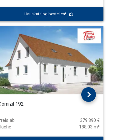
Hauskatalog bestellen!
Domizil 192
Preis ab
379.890 €
Fläche
188,03 m²