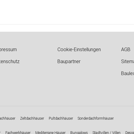
pressum
Cookie-Einstellungen
AGB
tenschutz
Baupartner
Sitem
Baule
chhäuser
Zeltdachhäuser
Pultdachhäuser
Sonderdachformhäuser
r
Fachwerkhäuser
Mediterrane Häuser
Bungalows
Stadtvillen / Villen
Desig