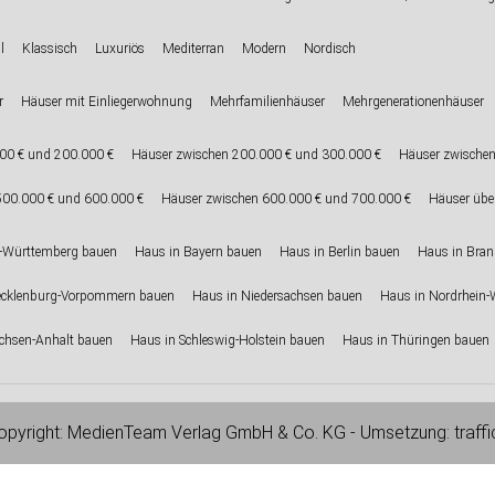
l
Klassisch
Luxuriös
Mediterran
Modern
Nordisch
r
Häuser mit Einliegerwohnung
Mehrfamilienhäuser
Mehrgenerationenhäuser
00 € und 200.000 €
Häuser zwischen 200.000 € und 300.000 €
Häuser zwischen
500.000 € und 600.000 €
Häuser zwischen 600.000 € und 700.000 €
Häuser übe
-Württemberg bauen
Haus in Bayern bauen
Haus in Berlin bauen
Haus in Bra
ecklenburg-Vorpommern bauen
Haus in Niedersachsen bauen
Haus in Nordrhein-
chsen-Anhalt bauen
Haus in Schleswig-Holstein bauen
Haus in Thüringen bauen
pyright:
MedienTeam Verlag GmbH & Co. KG
- Umsetzung:
traff