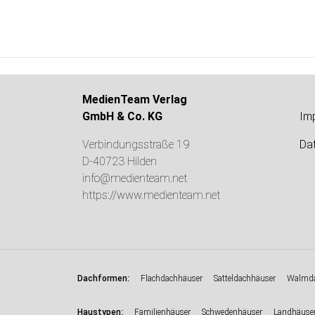
MedienTeam Verlag
GmbH & Co. KG
Im
Verbindungsstraße 19
Da
D-40723 Hilden
info@medienteam.net
https://www.medienteam.net
:
Dachformen
Flachdachhäuser
Satteldachhäuser
Walmda
:
Haustypen
Familienhäuser
Schwedenhäuser
Landhäuse