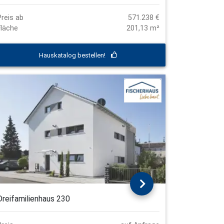
Preis ab
571.238 €
Fläche
201,13 m²
Hauskatalog bestellen!
Dreifamilienhaus 230