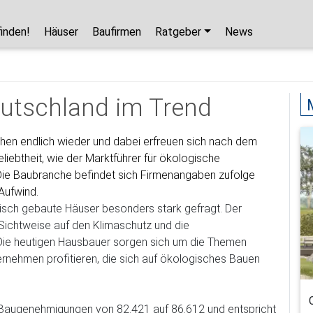
finden!
Häuser
Baufirmen
Ratgeber
News
Hausbaupartner finden!
Mit wenigen Klicks hilft Ihnen unser Assistent,
utschland im Trend
den passenden Haushersteller für Ihr
Traumhaus zu finden.
chen endlich wieder und dabei erfreuen sich nach dem
iebtheit, wie der Marktführer für ökologische
unverbindlicher Kontakt
 Die Baubranche befindet sich Firmenangaben zufolge
kostenlose Kataloge
Aufwind.
zuverlässige Hersteller
isch gebaute Häuser besonders stark gefragt. Der
 Sichtweise auf den Klimaschutz und die
 Die heutigen Hausbauer sorgen sich um die Themen
ernehmen profitieren, die sich auf ökologisches Bauen
Jetzt den Assistenten starten!
r Baugenehmigungen von 82.421 auf 86.612 und entspricht