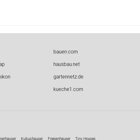
bauen.com
ap
hausbau.net
xikon
gartennetz.de
kueche1.com
nerhäuser
Kubushäuser
Friesenhäuser
Tiny Houses