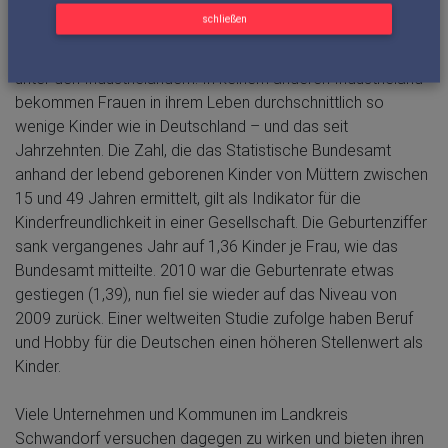
Richard Stabl, Barbara Fuchs, Volker Liedtke - Foto: FischerHaus
schließen
Deutschland ist bei der Geburtenrate weiter Schlusslicht
unter den Industrieländern. In keinem anderen Industrieland
bekommen Frauen in ihrem Leben durchschnittlich so
wenige Kinder wie in Deutschland – und das seit
Jahrzehnten. Die Zahl, die das Statistische Bundesamt
anhand der lebend geborenen Kinder von Müttern zwischen
15 und 49 Jahren ermittelt, gilt als Indikator für die
Kinderfreundlichkeit in einer Gesellschaft. Die Geburtenziffer
sank vergangenes Jahr auf 1,36 Kinder je Frau, wie das
Bundesamt mitteilte. 2010 war die Geburtenrate etwas
gestiegen (1,39), nun fiel sie wieder auf das Niveau von
2009 zurück. Einer weltweiten Studie zufolge haben Beruf
und Hobby für die Deutschen einen höheren Stellenwert als
Kinder.
Viele Unternehmen und Kommunen im Landkreis
Schwandorf versuchen dagegen zu wirken und bieten ihren