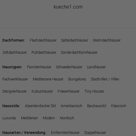
kueche1.com
:
Dachformen
Flachdachhäuser
Satteldachhäuser
Walmdachhäuser
Zeltdachhäuser
Pultdachhäuser
Sonderdachformhäuser
:
Haustypen
Familienhäuser
Schwedenhäuser
Landhäuser
Fachwerkhäuser
Mediterrane Häuser
Bungalows
Stadtvillen / Villen
Designerhäuser
Kubushäuser
Friesenhäuser
Tiny Houses
:
Hausstile
Alpenländischer Stil
Amerikanisch
Bauhausstil
Klassisch
Luxuriös
Mediterran
Modern
Nordisch
:
Hausarten / Verwendung
Einfamilienhäuser
Doppelhäuser