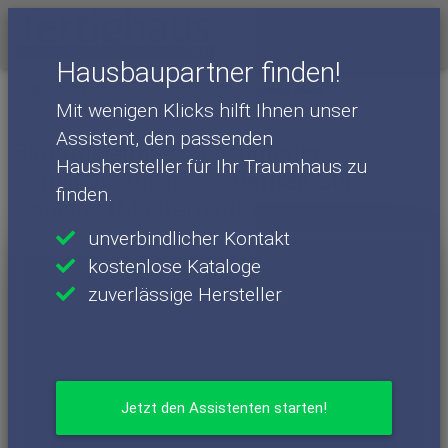
Menü
Hausbaupartner finden!
Häuser
Haushersteller
Fingerhut Haus
Mit wenigen Klicks hilft Ihnen unser
Fingerhut Haus - Häuser
Koblenz (Musterhaus)
Assistent, den passenden
Einfamilienhaus: Fertighaus-
Haushersteller für Ihr Traumhaus zu
Familienhaus im modernen Stil -
finden.
Koblenz (Musterhaus)
unverbindlicher Kontakt
kostenlose Kataloge
zuverlässige Hersteller
Jetzt den Assistenten starten!