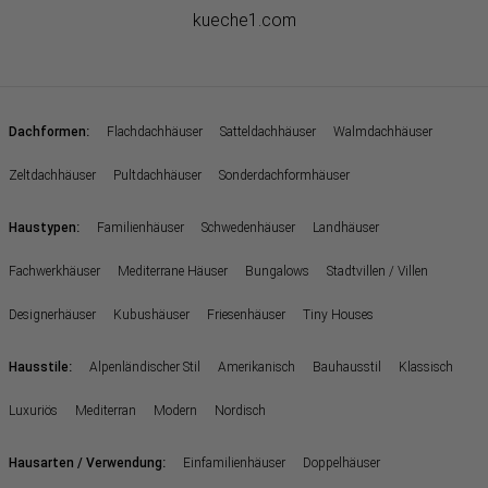
kueche1.com
:
Dachformen
Flachdachhäuser
Satteldachhäuser
Walmdachhäuser
Zeltdachhäuser
Pultdachhäuser
Sonderdachformhäuser
:
Haustypen
Familienhäuser
Schwedenhäuser
Landhäuser
Fachwerkhäuser
Mediterrane Häuser
Bungalows
Stadtvillen / Villen
Designerhäuser
Kubushäuser
Friesenhäuser
Tiny Houses
:
Hausstile
Alpenländischer Stil
Amerikanisch
Bauhausstil
Klassisch
Luxuriös
Mediterran
Modern
Nordisch
:
Hausarten / Verwendung
Einfamilienhäuser
Doppelhäuser