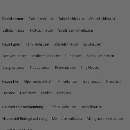
:
Dachformen
Flachdachhäuser
Satteldachhäuser
Walmdachhäuser
Zeltdachhäuser
Pultdachhäuser
Sonderdachformhäuser
:
Haustypen
Familienhäuser
Schwedenhäuser
Landhäuser
Fachwerkhäuser
Mediterrane Häuser
Bungalows
Stadtvillen / Villen
Designerhäuser
Kubushäuser
Friesenhäuser
Tiny Houses
:
Hausstile
Alpenländischer Stil
Amerikanisch
Bauhausstil
Klassisch
Luxuriös
Mediterran
Modern
Nordisch
:
Hausarten / Verwendung
Einfamilienhäuser
Doppelhäuser
Häuser mit Einliegerwohnung
Mehrfamilienhäuser
Mehrgenerationenhäuser