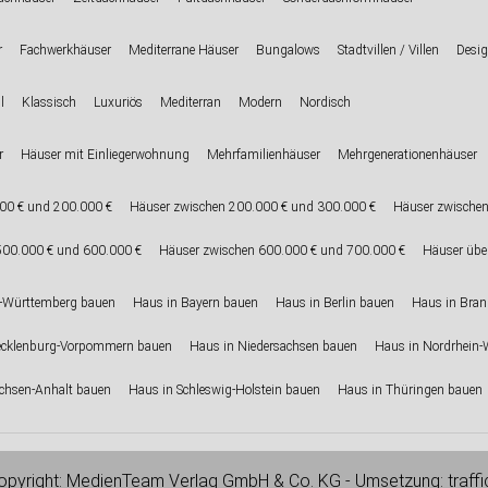
r
Fachwerkhäuser
Mediterrane Häuser
Bungalows
Stadtvillen / Villen
Desig
l
Klassisch
Luxuriös
Mediterran
Modern
Nordisch
r
Häuser mit Einliegerwohnung
Mehrfamilienhäuser
Mehrgenerationenhäuser
00 € und 200.000 €
Häuser zwischen 200.000 € und 300.000 €
Häuser zwischen
500.000 € und 600.000 €
Häuser zwischen 600.000 € und 700.000 €
Häuser übe
-Württemberg bauen
Haus in Bayern bauen
Haus in Berlin bauen
Haus in Bra
ecklenburg-Vorpommern bauen
Haus in Niedersachsen bauen
Haus in Nordrhein-
chsen-Anhalt bauen
Haus in Schleswig-Holstein bauen
Haus in Thüringen bauen
pyright:
MedienTeam Verlag GmbH & Co. KG
- Umsetzung:
traff