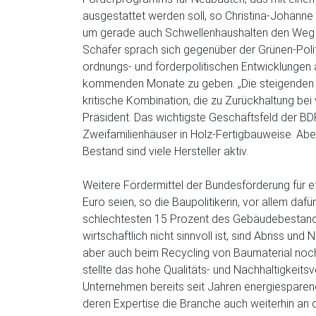
ausgestattet werden soll, so Christina-Johanne
um gerade auch Schwellenhaushalten den Weg i
Schäfer sprach sich gegenüber der Grünen-Polit
ordnungs- und förderpolitischen Entwicklungen
kommenden Monate zu geben. „Die steigenden B
kritische Kombination, die zu Zurückhaltung bei 
Präsident. Das wichtigste Geschäftsfeld der BD
Zweifamilienhäuser in Holz-Fertigbauweise. Ab
Bestand sind viele Hersteller aktiv.
Weitere Fördermittel der Bundesförderung für e
Euro seien, so die Baupolitikerin, vor allem daf
schlechtesten 15 Prozent des Gebäudebestands 
wirtschaftlich nicht sinnvoll ist, sind Abriss un
aber auch beim Recycling von Baumaterial noc
stellte das hohe Qualitäts- und Nachhaltigkeitsv
Unternehmen bereits seit Jahren energiesparend
deren Expertise die Branche auch weiterhin an