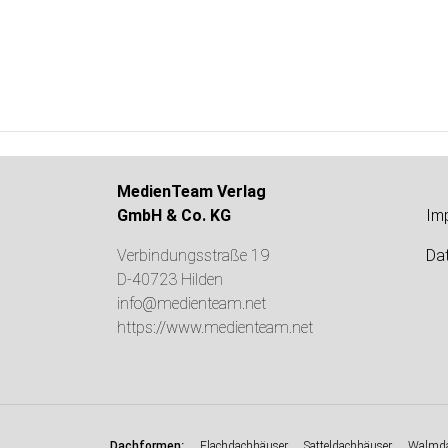
MedienTeam Verlag
GmbH & Co. KG
Im
Verbindungsstraße 19
Da
D-40723 Hilden
info@medienteam.net
https://www.medienteam.net
:
Dachformen
Flachdachhäuser
Satteldachhäuser
Walmda