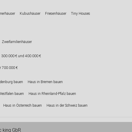
nerhäuser
Kubushäuser
Friesenhäuser
Tiny Houses
Zweifamilienhäuser
 300.000 € und 400.000 €
r 700.000 €
ndenburg bauen
Haus in Bremen bauen
Westfalen bauen
Haus in Rheinland-Pfalz bauen
Haus in Österreich bauen
Haus in der Schweiz bauen
ic king GbR