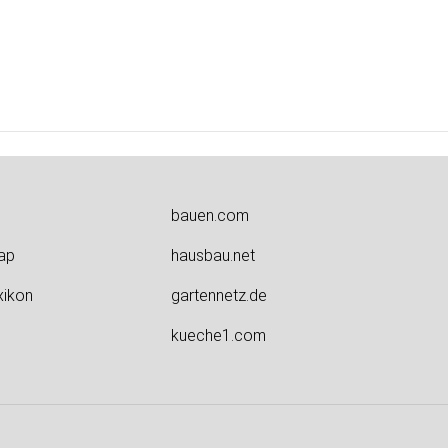
bauen.com
ap
hausbau.net
xikon
gartennetz.de
kueche1.com