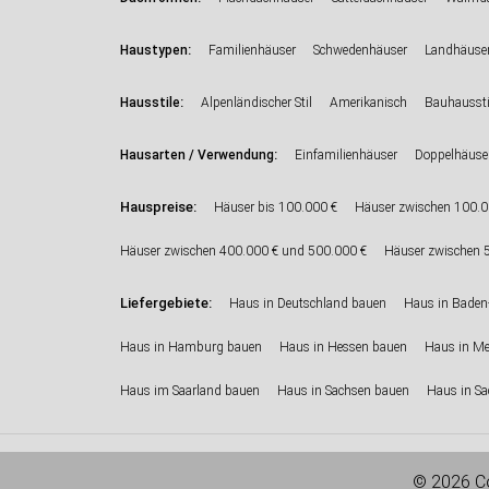
:
Haustypen
Familienhäuser
Schwedenhäuser
Landhäuse
:
Hausstile
Alpenländischer Stil
Amerikanisch
Bauhaussti
:
Hausarten / Verwendung
Einfamilienhäuser
Doppelhäuse
Hauspreise:
Häuser bis 100.000 €
Häuser zwischen 100.0
Häuser zwischen 400.000 € und 500.000 €
Häuser zwischen 
Liefergebiete:
Haus in Deutschland bauen
Haus in Baden
Haus in Hamburg bauen
Haus in Hessen bauen
Haus in M
Haus im Saarland bauen
Haus in Sachsen bauen
Haus in Sa
© 2026 Co