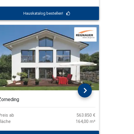
Hauskatalog bestellen!
Zorneding
Preis ab
563.850 €
Fläche
164,00 m²