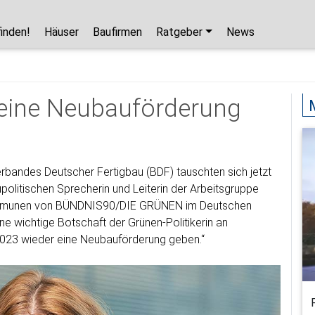
finden!
Häuser
Baufirmen
Ratgeber
News
Hausbaupartner finden!
Mit wenigen Klicks hilft Ihnen unser Assistent,
 eine Neubauförderung
den passenden Haushersteller für Ihr
Traumhaus zu finden.
unverbindlicher Kontakt
rbandes Deutscher Fertigbau (BDF) tauschten sich jetzt
kostenlose Kataloge
politischen Sprecherin und Leiterin der Arbeitsgruppe
zuverlässige Hersteller
ommunen von BÜNDNIS90/DIE GRÜNEN im Deutschen
ne wichtige Botschaft der Grünen-Politikerin an
 2023 wieder eine Neubauförderung geben.“
Jetzt den Assistenten starten!