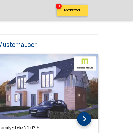
0
Merkzettel
Musterhäuser
FamilyStyle 21.02 S