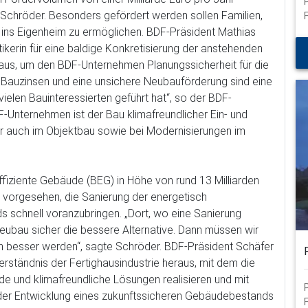
 Schröder. Besonders gefördert werden sollen Familien,
ns Eigenheim zu ermöglichen. BDF-Präsident Mathias
ikerin für eine baldige Konkretisierung der anstehenden
 aus, um den BDF-Unternehmen Planungssicherheit für die
auzinsen und eine unsichere Neubauförderung sind eine
vielen Bauinteressierten geführt hat“, so der BDF-
F-Unternehmen ist der Bau klimafreundlicher Ein- und
er auch im Objektbau sowie bei Modernisierungen im
ffiziente Gebäude (BEG) in Höhe von rund 13 Milliarden
ür vorgesehen, die Sanierung der energetisch
schnell voranzubringen. „Dort, wo eine Sanierung
d Neubau sicher die bessere Alternative. Dann müssen wir
h besser werden“, sagte Schröder. BDF-Präsident Schäfer
erständnis der Fertighausindustrie heraus, mit dem die
e und klimafreundliche Lösungen realisieren und mit
 der Entwicklung eines zukunftssicheren Gebäudebestands