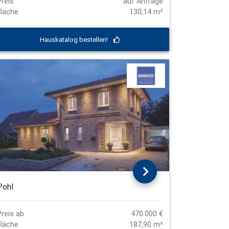
Preis
auf Anfrage
Fläche
130,14 m²
Hauskatalog bestellen!
Pohl
Preis ab
470.000 €
Fläche
187,90 m²