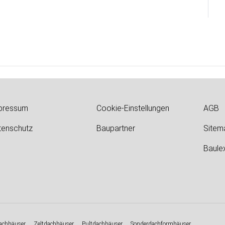
pressum
Cookie-Einstellungen
AGB
tenschutz
Baupartner
Sitem
Baule
chhäuser
Zeltdachhäuser
Pultdachhäuser
Sonderdachformhäuser