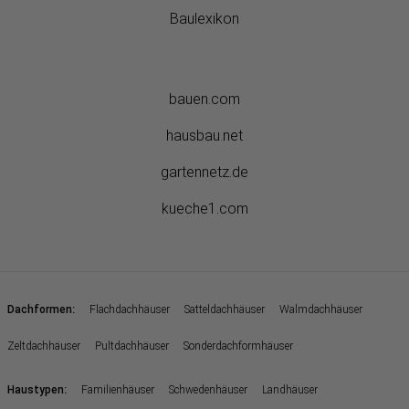
Baulexikon
bauen.com
hausbau.net
gartennetz.de
kueche1.com
:
Dachformen
Flachdachhäuser
Satteldachhäuser
Walmdachhäuser
Zeltdachhäuser
Pultdachhäuser
Sonderdachformhäuser
:
Haustypen
Familienhäuser
Schwedenhäuser
Landhäuser