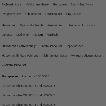
Fachwerkhäuser
Mediterrane Häuser
Bungalows
Stadtvillen / Villen
Designerhäuser
Kubushäuser
Friesenhäuser
Tiny Houses
:
Hausstile
Alpenländischer Stil
Amerikanisch
Bauhausstil
Klassisch
Luxuriös
Mediterran
Modern
Nordisch
:
Hausarten / Verwendung
Einfamilienhäuser
Doppelhäuser
Häuser mit Einliegerwohnung
Mehrfamilienhäuser
Mehrgenerationenhäuser
Zweifamilienhäuser
Hauspreise:
Häuser bis 100.000 €
Häuser zwischen 100.000 € und 200.000 €
Häuser zwischen 200.000 € und 300.000 €
Häuser zwischen 300.000 € und 400.000 €