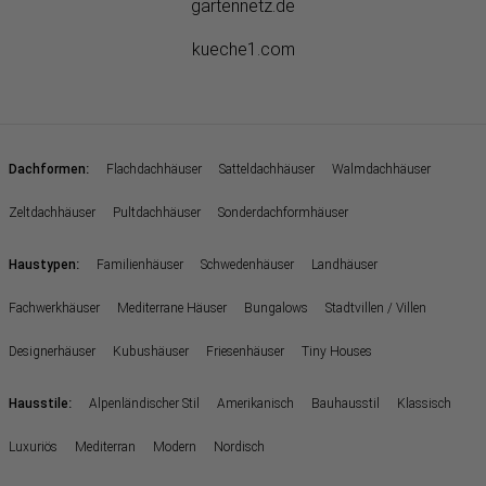
gartennetz.de
kueche1.com
:
Dachformen
Flachdachhäuser
Satteldachhäuser
Walmdachhäuser
Zeltdachhäuser
Pultdachhäuser
Sonderdachformhäuser
:
Haustypen
Familienhäuser
Schwedenhäuser
Landhäuser
Fachwerkhäuser
Mediterrane Häuser
Bungalows
Stadtvillen / Villen
Designerhäuser
Kubushäuser
Friesenhäuser
Tiny Houses
:
Hausstile
Alpenländischer Stil
Amerikanisch
Bauhausstil
Klassisch
Luxuriös
Mediterran
Modern
Nordisch