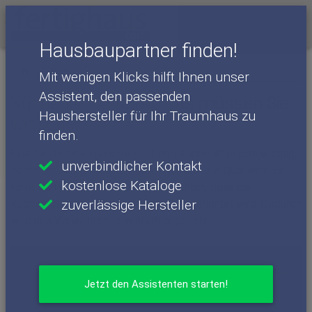
Menü
Hausbaupartner finden!
News
Mit wenigen Klicks hilft Ihnen unser
Assistent, den passenden
Kücheneinrichtung: Das müssen Sie
Haushersteller für Ihr Traumhaus zu
wissen!
finden.
Eine funktionale und übersichtliche Küche ist enorm wichtig,
unverbindlicher Kontakt
damit der Alltag Freude macht und nicht zur Qual wird. Es
kostenlose Kataloge
lohnt sich jedoch auch, darauf zu achten, dass der
Küchenraum attraktiv und originell eingerichtet wird. Dadurch
zuverlässige Hersteller
wird das Verweilen hier wirklich angenehm!
Jetzt den Assistenten starten!