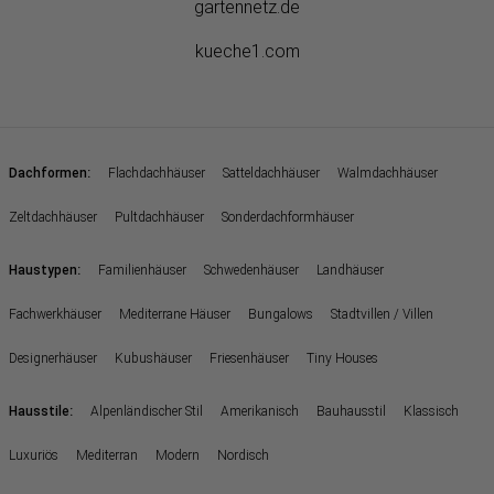
gartennetz.de
kueche1.com
:
Dachformen
Flachdachhäuser
Satteldachhäuser
Walmdachhäuser
Zeltdachhäuser
Pultdachhäuser
Sonderdachformhäuser
:
Haustypen
Familienhäuser
Schwedenhäuser
Landhäuser
Fachwerkhäuser
Mediterrane Häuser
Bungalows
Stadtvillen / Villen
Designerhäuser
Kubushäuser
Friesenhäuser
Tiny Houses
:
Hausstile
Alpenländischer Stil
Amerikanisch
Bauhausstil
Klassisch
Luxuriös
Mediterran
Modern
Nordisch