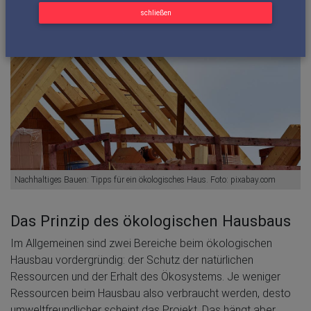
schließen
Nachhaltiges Bauen: Tipps für ein ökologisches Haus. Foto: pixabay.com
Das Prinzip des ökologischen Hausbaus
Im Allgemeinen sind zwei Bereiche beim ökologischen
Hausbau vordergründig: der Schutz der natürlichen
Ressourcen und der Erhalt des Ökosystems. Je weniger
Ressourcen beim Hausbau also verbraucht werden, desto
umweltfreundlicher scheint das Projekt. Das hängt aber