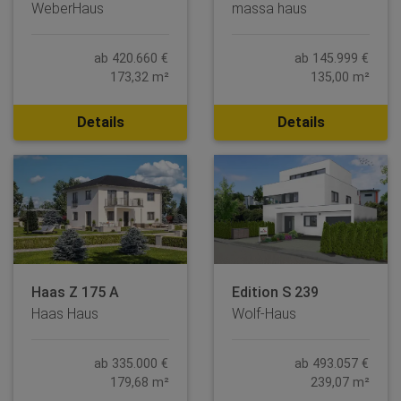
WeberHaus
massa haus
ab 420.660 €
ab 145.999 €
173,32 m²
135,00 m²
Details
Details
Haas Z 175 A
Edition S 239
Haas Haus
Wolf-Haus
ab 335.000 €
ab 493.057 €
179,68 m²
239,07 m²