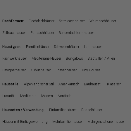
:
Dachformen
Flachdachhäuser
Satteldachhäuser
Walmdachhäuser
Zeltdachhäuser
Pultdachhäuser
Sonderdachformhäuser
:
Haustypen
Familienhäuser
Schwedenhäuser
Landhäuser
Fachwerkhäuser
Mediterrane Häuser
Bungalows
Stadtvillen / Villen
Designerhäuser
Kubushäuser
Friesenhäuser
Tiny Houses
:
Hausstile
Alpenländischer Stil
Amerikanisch
Bauhausstil
Klassisch
Luxuriös
Mediterran
Modern
Nordisch
:
Hausarten / Verwendung
Einfamilienhäuser
Doppelhäuser
Häuser mit Einliegerwohnung
Mehrfamilienhäuser
Mehrgenerationenhäuser