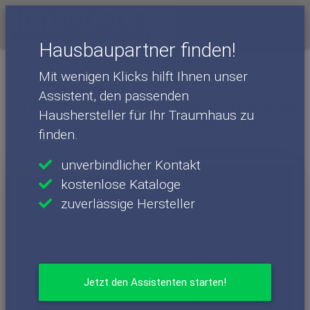
Menü
Hausbaupartner finden!
Häuser
Haushersteller
Schwabenhaus
Mit wenigen Klicks hilft Ihnen unser
Schwabenhaus - Häuser
Selection-E-169 E5
Assistent, den passenden
Einfamilienhaus: Fertighaus-Stadtvilla
Haushersteller für Ihr Traumhaus zu
/ Villa im modernen Stil - Selection-E-
finden.
169 E5
unverbindlicher Kontakt
kostenlose Kataloge
zuverlässige Hersteller
Jetzt den Assistenten starten!