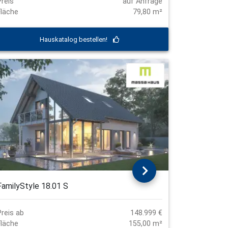
Preis
auf Anfrage
Fläche
79,80 m²
Hauskatalog bestellen!
FamilyStyle 18.01 S
Preis ab
148.999 €
Fläche
155,00 m²