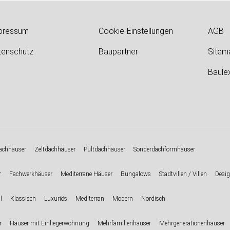
pressum
Cookie-Einstellungen
AGB
tenschutz
Baupartner
Sitem
Baule
chhäuser
Zeltdachhäuser
Pultdachhäuser
Sonderdachformhäuser
r
Fachwerkhäuser
Mediterrane Häuser
Bungalows
Stadtvillen / Villen
Desig
l
Klassisch
Luxuriös
Mediterran
Modern
Nordisch
r
Häuser mit Einliegerwohnung
Mehrfamilienhäuser
Mehrgenerationenhäuser