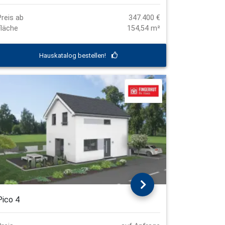
Preis ab
347.400 €
Fläche
154,54 m²
Hauskatalog bestellen!
Pico 4