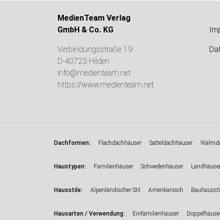
MedienTeam Verlag
GmbH & Co. KG
Im
Verbindungsstraße 19
Da
D-40723 Hilden
info@medienteam.net
https://www.medienteam.net
:
Dachformen
Flachdachhäuser
Satteldachhäuser
Walmda
:
Haustypen
Familienhäuser
Schwedenhäuser
Landhäuse
:
Hausstile
Alpenländischer Stil
Amerikanisch
Bauhaussti
:
Hausarten / Verwendung
Einfamilienhäuser
Doppelhäuse