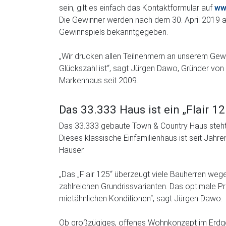
sein, gilt es einfach das Kontaktformular auf
ww
Die Gewinner werden nach dem 30. April 2019 a
Gewinnspiels bekanntgegeben.
„Wir drücken allen Teilnehmern an unserem Gewi
Glückszahl ist“, sagt Jürgen Dawo, Gründer vo
Markenhaus seit 2009.
Das 33.333 Haus ist ein „Flair 12
Das 33.333 gebaute Town & Country Haus steht in
Dieses klassische Einfamilienhaus ist seit Jah
Häuser.
„Das „Flair 125“ überzeugt viele Bauherren weg
zahlreichen Grundrissvarianten. Das optimale P
mietähnlichen Konditionen“, sagt Jürgen Dawo.
Ob großzügiges, offenes Wohnkonzept im Erdge