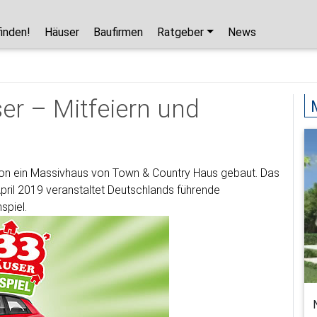
finden!
Häuser
Baufirmen
Ratgeber
News
er – Mitfeiern und
Hausbaupartner finden!
Mit wenigen Klicks hilft Ihnen unser Assistent,
den passenden Haushersteller für Ihr
Traumhaus zu finden.
hon ein Massivhaus von Town & Country Haus gebaut. Das
April 2019 veranstaltet Deutschlands führende
unverbindlicher Kontakt
spiel.
kostenlose Kataloge
zuverlässige Hersteller