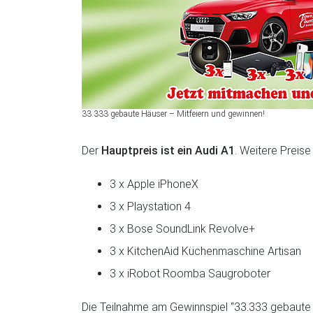
33.333 gebaute Häuser – Mitfeiern und gewinnen!
Der
Hauptpreis ist ein Audi A1
. Weitere Preise 
3 x Apple iPhoneX
3 x Playstation 4
3 x Bose SoundLink Revolve+
3 x KitchenAid Küchenmaschine Artisan
3 x iRobot Roomba Saugroboter
Die Teilnahme am Gewinnspiel “33.333 gebaute H