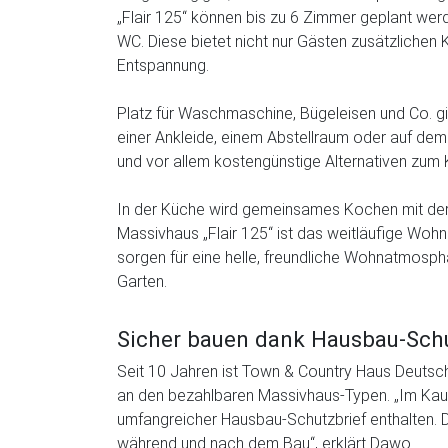
„Flair 125“ können bis zu 6 Zimmer geplant werd
WC. Diese bietet nicht nur Gästen zusätzlichen 
Entspannung.
Platz für Waschmaschine, Bügeleisen und Co. g
einer Ankleide, einem Abstellraum oder auf de
und vor allem kostengünstige Alternativen zum K
In der Küche wird gemeinsames Kochen mit der
Massivhaus „Flair 125“ ist das weitläufige Woh
sorgen für eine helle, freundliche Wohnatmosphä
Garten.
Sicher bauen dank Hausbau-Schu
Seit 10 Jahren ist Town & Country Haus Deutsc
an den bezahlbaren Massivhaus-Typen. „Im Kauf
umfangreicher Hausbau-Schutzbrief enthalten. D
während und nach dem Bau“, erklärt Dawo.