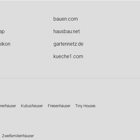
bauen.com
ap
hausbau.net
xikon
gartennetz.de
kueche1.com
nerhäuser
Kubushäuser
Friesenhäuser
Tiny Houses
Zweifamilienhäuser