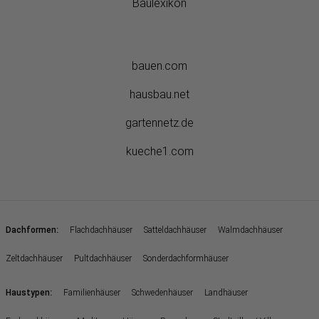
Baulexikon
bauen.com
hausbau.net
gartennetz.de
kueche1.com
:
Dachformen
Flachdachhäuser
Satteldachhäuser
Walmdachhäuser
Zeltdachhäuser
Pultdachhäuser
Sonderdachformhäuser
:
Haustypen
Familienhäuser
Schwedenhäuser
Landhäuser