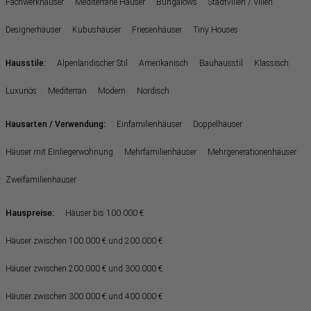
Fachwerkhäuser
Mediterrane Häuser
Bungalows
Stadtvillen / Villen
Designerhäuser
Kubushäuser
Friesenhäuser
Tiny Houses
:
Hausstile
Alpenländischer Stil
Amerikanisch
Bauhausstil
Klassisch
Luxuriös
Mediterran
Modern
Nordisch
:
Hausarten / Verwendung
Einfamilienhäuser
Doppelhäuser
Häuser mit Einliegerwohnung
Mehrfamilienhäuser
Mehrgenerationenhäuser
Zweifamilienhäuser
Hauspreise:
Häuser bis 100.000 €
Häuser zwischen 100.000 € und 200.000 €
Häuser zwischen 200.000 € und 300.000 €
Häuser zwischen 300.000 € und 400.000 €