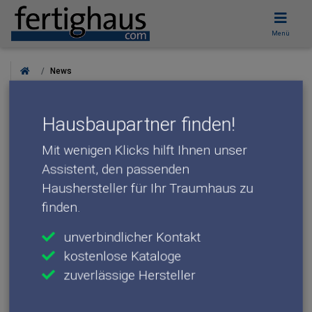
Menü
Hausbaupartner finden!
News
Mit wenigen Klicks hilft Ihnen unser
Assistent, den passenden
Allroundtalent Multimeter: Der
Haushersteller für Ihr Traumhaus zu
Messdiener für Heimwerker und
finden.
Profis
unverbindlicher Kontakt
Das Fertighaus steht, der Umzug ist gemeistert – nun
kostenlose Kataloge
scheint dem gemütlichen Wohnen nichts mehr im Weg zu
zuverlässige Hersteller
stehen. Doch nach und nach werden erste Reparaturen und
Ausbesserungen in den eigenen vier Wänden fällig.
Jetzt den Assistenten starten!