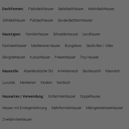
:
Dachformen
Flachdachhäuser
Satteldachhäuser
Walmdachhäuser
Zeltdachhäuser
Pultdachhäuser
Sonderdachformhäuser
:
Haustypen
Familienhäuser
Schwedenhäuser
Landhäuser
Fachwerkhäuser
Mediterrane Häuser
Bungalows
Stadtvillen / Villen
Designerhäuser
Kubushäuser
Friesenhäuser
Tiny Houses
:
Hausstile
Alpenländischer Stil
Amerikanisch
Bauhausstil
Klassisch
Luxuriös
Mediterran
Modern
Nordisch
:
Hausarten / Verwendung
Einfamilienhäuser
Doppelhäuser
Häuser mit Einliegerwohnung
Mehrfamilienhäuser
Mehrgenerationenhäuser
Zweifamilienhäuser