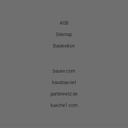
AGB
Sitemap
Baulexikon
bauen.com
hausbau.net
gartennetz.de
kueche1.com