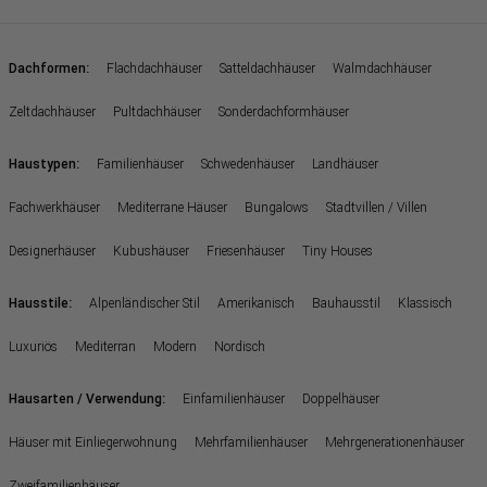
:
Dachformen
Flachdachhäuser
Satteldachhäuser
Walmdachhäuser
Zeltdachhäuser
Pultdachhäuser
Sonderdachformhäuser
:
Haustypen
Familienhäuser
Schwedenhäuser
Landhäuser
Fachwerkhäuser
Mediterrane Häuser
Bungalows
Stadtvillen / Villen
Designerhäuser
Kubushäuser
Friesenhäuser
Tiny Houses
:
Hausstile
Alpenländischer Stil
Amerikanisch
Bauhausstil
Klassisch
Luxuriös
Mediterran
Modern
Nordisch
:
Hausarten / Verwendung
Einfamilienhäuser
Doppelhäuser
Häuser mit Einliegerwohnung
Mehrfamilienhäuser
Mehrgenerationenhäuser
Zweifamilienhäuser