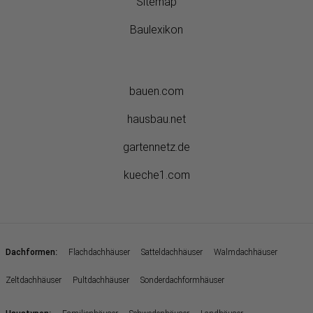
Sitemap
Baulexikon
bauen.com
hausbau.net
gartennetz.de
kueche1.com
:
Dachformen
Flachdachhäuser
Satteldachhäuser
Walmdachhäuser
Zeltdachhäuser
Pultdachhäuser
Sonderdachformhäuser