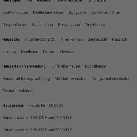
:
Haustypen
Familienhäuser
Schwedenhäuser
Landhäuser
Fachwerkhäuser
Mediterrane Häuser
Bungalows
Stadtvillen / Villen
Designerhäuser
Kubushäuser
Friesenhäuser
Tiny Houses
:
Hausstile
Alpenländischer Stil
Amerikanisch
Bauhausstil
Klassisch
Luxuriös
Mediterran
Modern
Nordisch
:
Hausarten / Verwendung
Einfamilienhäuser
Doppelhäuser
Häuser mit Einliegerwohnung
Mehrfamilienhäuser
Mehrgenerationenhäuser
Zweifamilienhäuser
Hauspreise:
Häuser bis 100.000 €
Häuser zwischen 100.000 € und 200.000 €
Häuser zwischen 200.000 € und 300.000 €