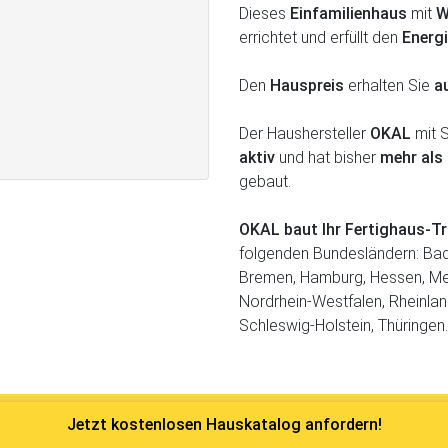
Dieses
Einfamilienhaus
mit
W
errichtet und erfüllt den
Energ
Den
Hauspreis
erhalten Sie
a
Der Haushersteller
OKAL
mit S
aktiv
und hat bisher
mehr als
gebaut.
OKAL baut Ihr Fertighaus-
folgenden Bundesländern: Bad
Bremen, Hamburg, Hessen, M
Nordrhein-Westfalen, Rheinlan
Schleswig-Holstein, Thüringen.
Jetzt kostenlosen Hauskatalog anfordern!