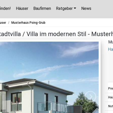
finden!
Häuser
Baufirmen
Ratgeber
News
Hausbaupartner finden!
user
Musterhaus Poing-Grub
Mit wenigen Klicks hilft Ihnen unser Assistent,
adtvilla / Villa im modernen Stil - Muste
den passenden Haushersteller für Ihr
Mu
Traumhaus zu finden.
Ha
unverbindlicher Kontakt
kostenlose Kataloge
zuverlässige Hersteller
Pre
Ha
Jetzt den Assistenten starten!
Nu