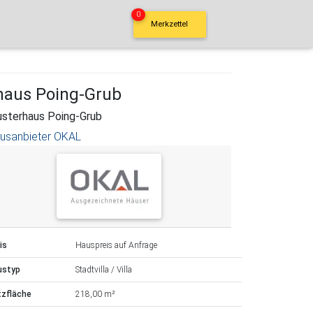
0
Merkzettel
rhaus Poing-Grub
sterhaus Poing-Grub
usanbieter OKAL
is
Hauspreis auf Anfrage
ustyp
Stadtvilla / Villa
tzfläche
218,00 m²