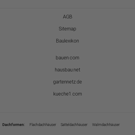
AGB
Sitemap
Baulexikon
bauen.com
hausbau.net
gartennetz.de
kueche1.com
:
Dachformen
Flachdachhäuser
Satteldachhäuser
Walmdachhäuser