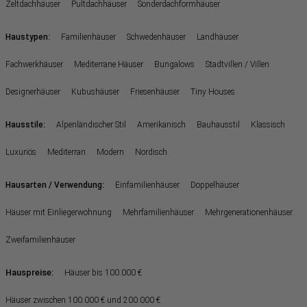
Zeltdachhäuser
Pultdachhäuser
Sonderdachformhäuser
:
Haustypen
Familienhäuser
Schwedenhäuser
Landhäuser
Fachwerkhäuser
Mediterrane Häuser
Bungalows
Stadtvillen / Villen
Designerhäuser
Kubushäuser
Friesenhäuser
Tiny Houses
:
Hausstile
Alpenländischer Stil
Amerikanisch
Bauhausstil
Klassisch
Luxuriös
Mediterran
Modern
Nordisch
:
Hausarten / Verwendung
Einfamilienhäuser
Doppelhäuser
Häuser mit Einliegerwohnung
Mehrfamilienhäuser
Mehrgenerationenhäuser
Zweifamilienhäuser
Hauspreise:
Häuser bis 100.000 €
Häuser zwischen 100.000 € und 200.000 €