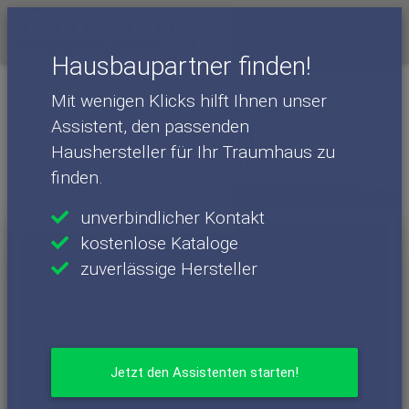
Menü
Hausbaupartner finden!
Häuser
Haushersteller
FischerHaus
Mit wenigen Klicks hilft Ihnen unser
FischerHaus - Häuser
Modern 191
Assistent, den passenden
Haus mit Einliegerwohnung:
Haushersteller für Ihr Traumhaus zu
Fertighaus-Familienhaus im
finden.
klassischen Stil - Modern 191
unverbindlicher Kontakt
kostenlose Kataloge
zuverlässige Hersteller
Jetzt den Assistenten starten!