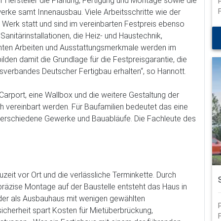
r Hersteller die Planung, Fertigung und Montage sowie die
erke samt Innenausbau. Viele Arbeitsschritte wie der
m Werk statt und sind im vereinbarten Festpreis ebenso
anitärinstallationen, die Heiz- und Haustechnik,
hten Arbeiten und Ausstattungsmerkmale werden im
ilden damit die Grundlage für die Festpreisgarantie, die
verbandes Deutscher Fertigbau erhalten“, so Hannott.
arport, eine Wallbox und die weitere Gestaltung der
h vereinbart werden. Für Baufamilien bedeutet das eine
verschiedene Gewerke und Bauabläufe. Die Fachleute des
zeit vor Ort und die verlässliche Terminkette. Durch
 präzise Montage auf der Baustelle entsteht das Haus in
der als Ausbauhaus mit wenigen gewählten
sicherheit spart Kosten für Mietüberbrückung,