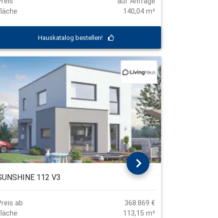
Preis
auf Anfrage
Fläche
140,04 m²
Hauskatalog bestellen!
SUNSHINE 112 V3
Preis ab
368.869 €
Fläche
113,15 m²