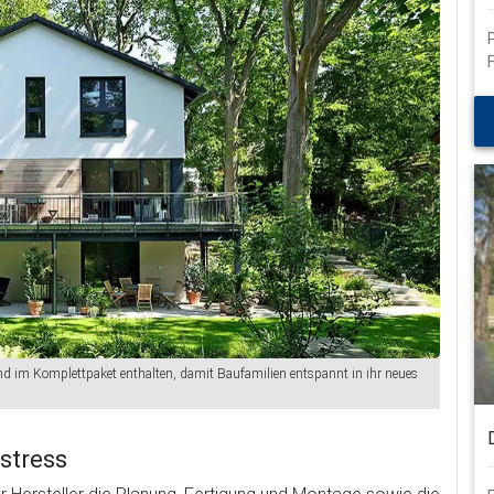
schließen
d im Komplettpaket enthalten, damit Baufamilien entspannt in ihr neues
stress