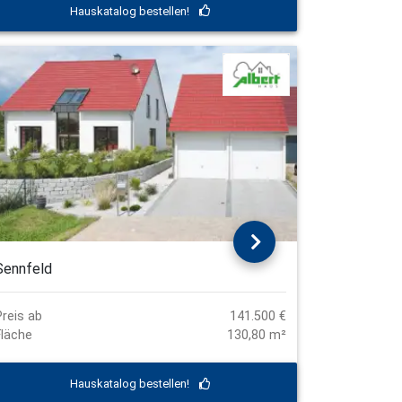
Hauskatalog bestellen!
Sennfeld
Preis ab
141.500 €
Fläche
130,80 m²
Hauskatalog bestellen!