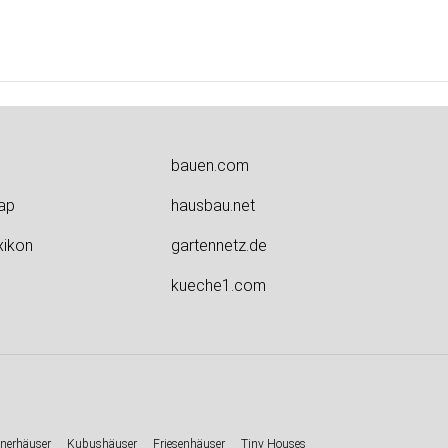
bauen.com
ap
hausbau.net
xikon
gartennetz.de
kueche1.com
nerhäuser
Kubushäuser
Friesenhäuser
Tiny Houses