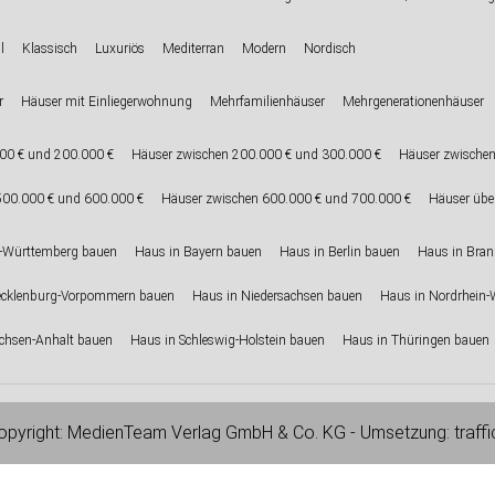
l
Klassisch
Luxuriös
Mediterran
Modern
Nordisch
r
Häuser mit Einliegerwohnung
Mehrfamilienhäuser
Mehrgenerationenhäuser
00 € und 200.000 €
Häuser zwischen 200.000 € und 300.000 €
Häuser zwischen
500.000 € und 600.000 €
Häuser zwischen 600.000 € und 700.000 €
Häuser übe
-Württemberg bauen
Haus in Bayern bauen
Haus in Berlin bauen
Haus in Bra
ecklenburg-Vorpommern bauen
Haus in Niedersachsen bauen
Haus in Nordrhein-
chsen-Anhalt bauen
Haus in Schleswig-Holstein bauen
Haus in Thüringen bauen
pyright:
MedienTeam Verlag GmbH & Co. KG
- Umsetzung:
traff