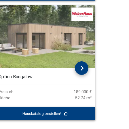
Option Bungalow
Preis ab
189.000 €
Fläche
52,74 m²
Hauskatalog bestellen!