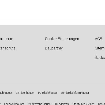
pressum
Cookie-Einstellungen
AGB
tenschutz
Baupartner
Sitem
Baule
chhäuser
Zeltdachhäuser
Pultdachhäuser
Sonderdachformhäuser
r
Fachwerkhäuser
Mediterrane Häuser
Bungalows
Stadtvillen / Villen
Desig