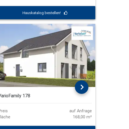
Hauskatalog bestellen!
VarioFamily 178
Preis
auf Anfrage
Fläche
168,00 m²