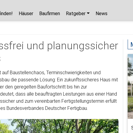
finden!
Häuser
Baufirmen
Ratgeber
News
Hausbaupartner finden!
Mit wenigen Klicks hilft Ihnen unser Assistent,
ssfrei und planungssicher
den passenden Haushersteller für Ihr
s
Traumhaus zu finden.
unverbindlicher Kontakt
t auf Baustellenchaos, Terminschwierigkeiten und
kostenlose Kataloge
sbau die passende Lösung: Ein zukunftssicheres Haus mit
zuverlässige Hersteller
r den geregelten Baufortschritt bis hin zur
deutet, dass alle beauftragten Leistungen aus einer Hand
icher und zum vereinbarten Fertigstellungstermin erfüllt
 des Bundesverbandes Deutscher Fertigbau.
Jetzt den Assistenten starten!