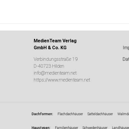
MedienTeam Verlag
GmbH & Co. KG
Im
Verbindungsstraße 19
Da
D-40723 Hilden
info@medienteam.net
https://www.medienteam.net
:
Dachformen
Flachdachhäuser
Satteldachhäuser
Walmda
:
Haustypen
Familienhäuser
Schwedenhäuser
Landhäuse