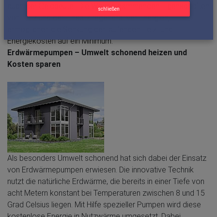
auch der Geldbeutel: Die Wärme dämmenden Eigenschaften
schließen
von Holz und der Einsatz regenerativer Energien,
ermöglichen die Senkung der laufenden Heiz- und
Energiekosten auf ein Minimum.
Erdwärmepumpen – Umwelt schonend heizen und
Kosten sparen
Als besonders Umwelt schonend hat sich dabei der Einsatz
von Erdwärmepumpen erwiesen. Die innovative Technik
nutzt die natürliche Erdwärme, die bereits in einer Tiefe von
acht Metern konstant bei Temperaturen zwischen 8 und 15
Grad Celsius liegen. Mit Hilfe spezieller Pumpen wird diese
kostenlose Energie in Nutzwärme umgesetzt. Dabei