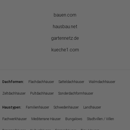
bauen.com
hausbau.net
gartennetz.de
kueche1.com
:
Dachformen
Flachdachhäuser
Satteldachhäuser
Walmdachhäuser
Zeltdachhäuser
Pultdachhäuser
Sonderdachformhäuser
:
Haustypen
Familienhäuser
Schwedenhäuser
Landhäuser
Fachwerkhäuser
Mediterrane Häuser
Bungalows
Stadtvillen / Villen