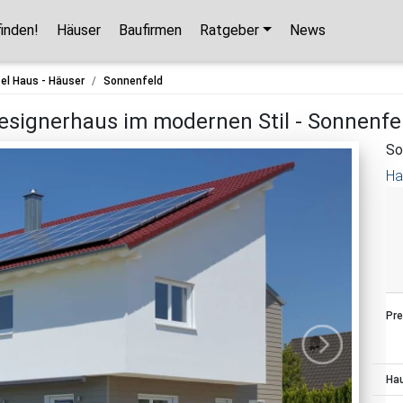
finden!
Häuser
Baufirmen
Ratgeber
News
Hausbaupartner finden!
tel Haus - Häuser
Sonnenfeld
Mit wenigen Klicks hilft Ihnen unser Assistent,
esignerhaus im modernen Stil - Sonnenfe
den passenden Haushersteller für Ihr
So
Traumhaus zu finden.
Ha
unverbindlicher Kontakt
kostenlose Kataloge
zuverlässige Hersteller
Pre
Jetzt den Assistenten starten!
Ha