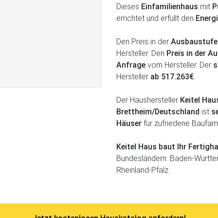
Dieses
Einfamilienhaus
mit
P
errichtet und erfüllt den
Energ
Den Preis in der
Ausbaustufe
Hersteller. Den
Preis in der 
Anfrage
vom Hersteller. Der
s
Hersteller
ab 517.263€
.
Der Haushersteller
Keitel Hau
Brettheim/Deutschland
ist
s
Häuser
für zufriedene Baufami
Keitel Haus baut Ihr Ferti
Bundesländern: Baden-Württem
Rheinland-Pfalz.