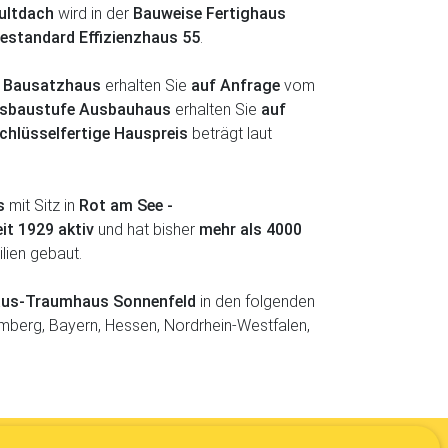
ultdach
wird in der
Bauweise Fertighaus
iestandard Effizienzhaus 55
.
 Bausatzhaus
erhalten Sie
auf Anfrage
vom
Ausbaustufe Ausbauhaus
erhalten Sie
auf
chlüsselfertige Hauspreis
beträgt laut
s
mit Sitz in
Rot am See -
eit 1929 aktiv
und hat bisher
mehr als 4000
lien gebaut.
ghaus-Traumhaus Sonnenfeld
in den folgenden
berg, Bayern, Hessen, Nordrhein-Westfalen,