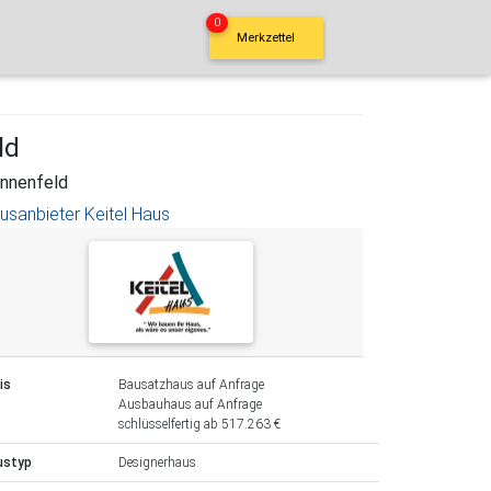
0
Merkzettel
ld
nnenfeld
usanbieter Keitel Haus
is
Bausatzhaus auf Anfrage
Ausbauhaus auf Anfrage
schlüsselfertig ab 517.263 €
ustyp
Designerhaus