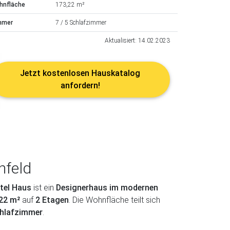
hnfläche
173,22 m²
mmer
7 / 5 Schlafzimmer
Aktualisiert: 14.02.2023
Jetzt kostenlosen Hauskatalog
anfordern!
nfeld
itel Haus
ist ein
Designerhaus im modernen
,22 m²
auf
2 Etagen
. Die Wohnfläche teilt sich
chlafzimmer
.