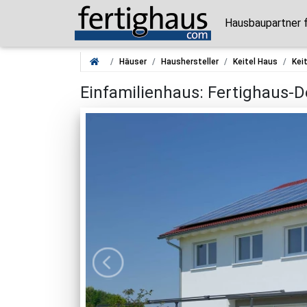
Hausbaupartner 
Häuser
Haushersteller
Keitel Haus
Kei
Einfamilienhaus: Fertighaus-D