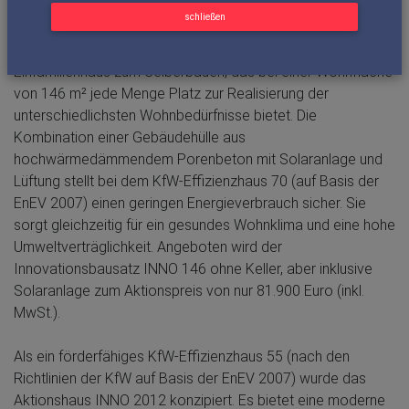
Das neue Aktionshaus INNO 146 setzt moderne Akzente
schließen
und besticht durch einen einfachen und klaren Grundriss.
Ytong Bausatzhaus präsentiert damit ein großzügiges
Einfamilienhaus zum Selberbauen, das bei einer Wohnfläche
von 146 m² jede Menge Platz zur Realisierung der
unterschiedlichsten Wohnbedürfnisse bietet. Die
Kombination einer Gebäudehülle aus
hochwärmedämmendem Porenbeton mit Solaranlage und
Lüftung stellt bei dem KfW-Effizienzhaus 70 (auf Basis der
EnEV 2007) einen geringen Energieverbrauch sicher. Sie
sorgt gleichzeitig für ein gesundes Wohnklima und eine hohe
Umweltverträglichkeit. Angeboten wird der
Innovationsbausatz INNO 146 ohne Keller, aber inklusive
Solaranlage zum Aktionspreis von nur 81.900 Euro (inkl.
MwSt.).
Als ein förderfähiges KfW-Effizienzhaus 55 (nach den
Richtlinien der KfW auf Basis der EnEV 2007) wurde das
Aktionshaus INNO 2012 konzipiert. Es bietet eine moderne