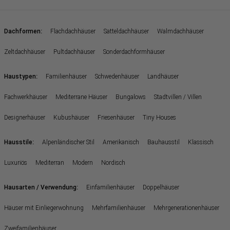
:
Dachformen
Flachdachhäuser
Satteldachhäuser
Walmdachhäuser
Zeltdachhäuser
Pultdachhäuser
Sonderdachformhäuser
:
Haustypen
Familienhäuser
Schwedenhäuser
Landhäuser
Fachwerkhäuser
Mediterrane Häuser
Bungalows
Stadtvillen / Villen
Designerhäuser
Kubushäuser
Friesenhäuser
Tiny Houses
:
Hausstile
Alpenländischer Stil
Amerikanisch
Bauhausstil
Klassisch
Luxuriös
Mediterran
Modern
Nordisch
:
Hausarten / Verwendung
Einfamilienhäuser
Doppelhäuser
Häuser mit Einliegerwohnung
Mehrfamilienhäuser
Mehrgenerationenhäuser
Zweifamilienhäuser