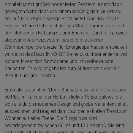
Architektur mit großen bodentiefen Fenstern, einem flach
geneigten Satteldach und einem großzügigem Grundriss,
der auf 146 m² jede Menge Platz bietet. Das INNO 2012
kombiniert eine Gebäudehülle aus Ytong Dämmsteinen mit
der intelligenten Nutzung solarer Energien. Durch ein präzise
abgestimmtes Heizsystem, bestehend aus einer
Wärmepumpe, die speziell für Energiesparhäuser entwickelt
wurde, ist das Haus INNO 2012 eine zukunftsorientierte und
sichere Investition für moderne und umweltbewusste
Bauherren. Es wird angeboten zum Aktionspreis von nur
99.900 Euro (inkl. MwSt.).
Erstmalig präsentiert Ytong Bausatzhaus für die Generation
50 Plus im Rahmen der Herbstinitiative 15 Bungalows, die
sich alle durch modernes Design und große Variantenvielfalt
auszeichnen und reagiert damit auf den aktuellen Trend zum
Wohnen auf einer Ebene. Die Bungalows sind
bedarfsgerecht zwischen 66 m² und 120 m² groß. Sie sind
so konzipiert, dass kleine Familien, aber auch Familien mit