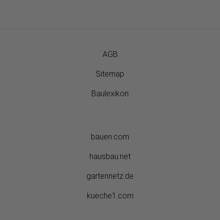
AGB
Sitemap
Baulexikon
bauen.com
hausbau.net
gartennetz.de
kueche1.com