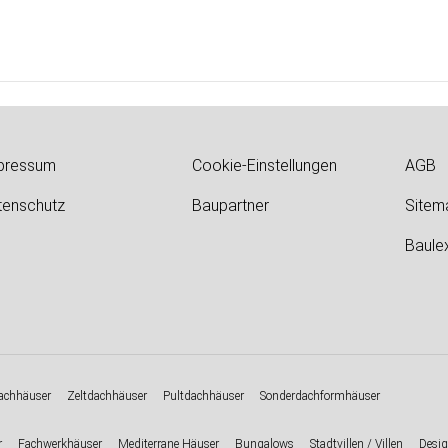
pressum
Cookie-Einstellungen
AGB
tenschutz
Baupartner
Sitem
Baule
chhäuser
Zeltdachhäuser
Pultdachhäuser
Sonderdachformhäuser
r
Fachwerkhäuser
Mediterrane Häuser
Bungalows
Stadtvillen / Villen
Desig