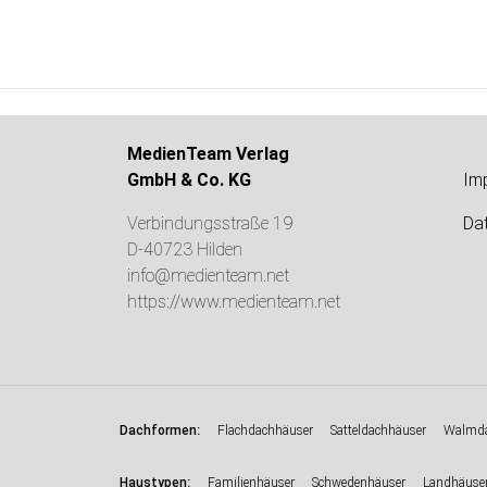
MedienTeam Verlag
GmbH & Co. KG
Im
Verbindungsstraße 19
Da
D-40723 Hilden
info@medienteam.net
https://www.medienteam.net
:
Dachformen
Flachdachhäuser
Satteldachhäuser
Walmda
:
Haustypen
Familienhäuser
Schwedenhäuser
Landhäuse