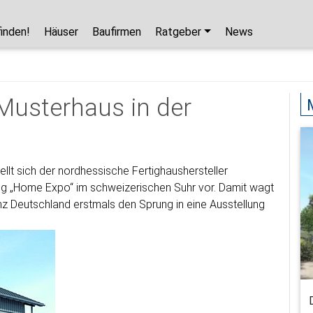
finden!
Häuser
Baufirmen
Ratgeber
News
Hausbaupartner finden!
Mit wenigen Klicks hilft Ihnen unser Assistent,
Musterhaus in der
den passenden Haushersteller für Ihr
Traumhaus zu finden.
unverbindlicher Kontakt
llt sich der nordhessische Fertighaushersteller
kostenlose Kataloge
ung „Home Expo“ im schweizerischen Suhr vor. Damit wagt
zuverlässige Hersteller
 Deutschland erstmals den Sprung in eine Ausstellung
Jetzt den Assistenten starten!