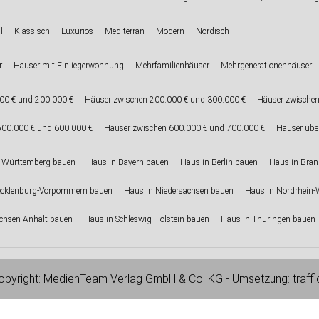
l
Klassisch
Luxuriös
Mediterran
Modern
Nordisch
r
Häuser mit Einliegerwohnung
Mehrfamilienhäuser
Mehrgenerationenhäuser
00 € und 200.000 €
Häuser zwischen 200.000 € und 300.000 €
Häuser zwischen
500.000 € und 600.000 €
Häuser zwischen 600.000 € und 700.000 €
Häuser übe
-Württemberg bauen
Haus in Bayern bauen
Haus in Berlin bauen
Haus in Bra
ecklenburg-Vorpommern bauen
Haus in Niedersachsen bauen
Haus in Nordrhein-
chsen-Anhalt bauen
Haus in Schleswig-Holstein bauen
Haus in Thüringen bauen
pyright:
MedienTeam Verlag GmbH & Co. KG
- Umsetzung:
traff