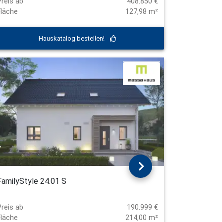
Preis ab
408.850 €
Fläche
127,98 m²
Hauskatalog bestellen!
FamilyStyle 24.01 S
Preis ab
190.999 €
Fläche
214,00 m²