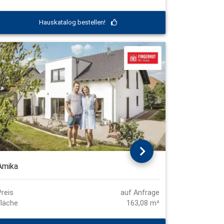
Hauskatalog bestellen!
Amika
Preis
auf Anfrage
Fläche
163,08 m²