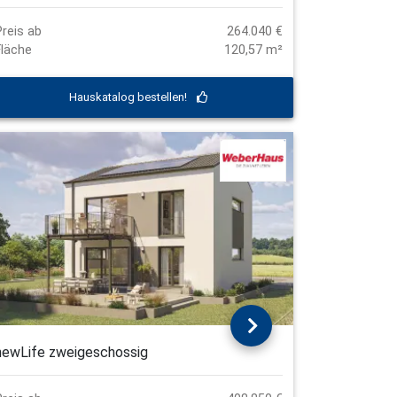
Preis ab
264.040 €
Fläche
120,57 m²
Hauskatalog bestellen!
newLife zweigeschossig