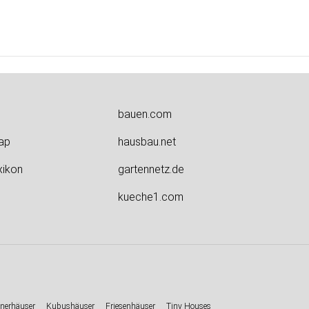
bauen.com
ap
hausbau.net
xikon
gartennetz.de
kueche1.com
nerhäuser
Kubushäuser
Friesenhäuser
Tiny Houses