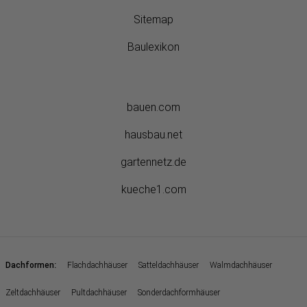
Sitemap
Baulexikon
bauen.com
hausbau.net
gartennetz.de
kueche1.com
:
Dachformen
Flachdachhäuser
Satteldachhäuser
Walmdachhäuser
Zeltdachhäuser
Pultdachhäuser
Sonderdachformhäuser