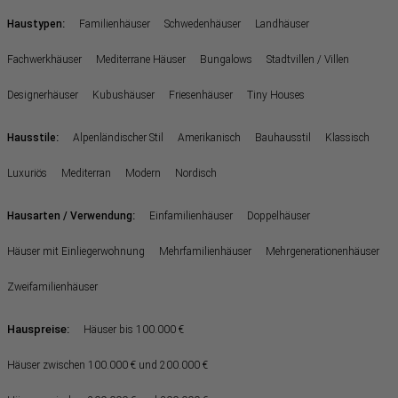
:
Haustypen
Familienhäuser
Schwedenhäuser
Landhäuser
Fachwerkhäuser
Mediterrane Häuser
Bungalows
Stadtvillen / Villen
Designerhäuser
Kubushäuser
Friesenhäuser
Tiny Houses
:
Hausstile
Alpenländischer Stil
Amerikanisch
Bauhausstil
Klassisch
Luxuriös
Mediterran
Modern
Nordisch
:
Hausarten / Verwendung
Einfamilienhäuser
Doppelhäuser
Häuser mit Einliegerwohnung
Mehrfamilienhäuser
Mehrgenerationenhäuser
Zweifamilienhäuser
Hauspreise:
Häuser bis 100.000 €
Häuser zwischen 100.000 € und 200.000 €