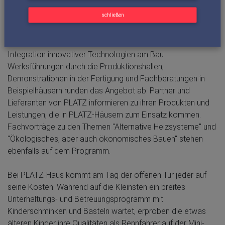
Neben kulinarischen Leckerbissen und einem
schließen
abwechslungsreichen Unterhaltungsprogramm auf der
PLATZ-Show-Bühne gibt es in der Werkshalle umfangreiche
Informationen zum Fertigbauen. Im Mittelpunkt steht die
Integration innovativer Technologien am Bau.
Werksführungen durch die Produktionshallen,
Demonstrationen in der Fertigung und Fachberatungen in
Beispielhäusern runden das Angebot ab. Partner und
Lieferanten von PLATZ informieren zu ihren Produkten und
Leistungen, die in PLATZ-Häusern zum Einsatz kommen.
Fachvorträge zu den Themen "Alternative Heizsysteme" und
"Ökologisches, aber auch ökonomisches Bauen" stehen
ebenfalls auf dem Programm.
Bei PLATZ-Haus kommt am Tag der offenen Tür jeder auf
seine Kosten. Während auf die Kleinsten ein breites
Unterhaltungs- und Betreuungsprogramm mit
Kinderschminken und Basteln wartet, erproben die etwas
älteren Kinder ihre Qualitäten als Rennfahrer auf der Mini-