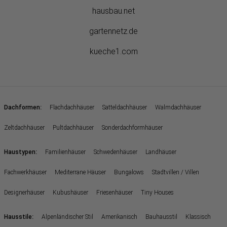
hausbau.net
gartennetz.de
kueche1.com
:
Dachformen
Flachdachhäuser
Satteldachhäuser
Walmdachhäuser
Zeltdachhäuser
Pultdachhäuser
Sonderdachformhäuser
:
Haustypen
Familienhäuser
Schwedenhäuser
Landhäuser
Fachwerkhäuser
Mediterrane Häuser
Bungalows
Stadtvillen / Villen
Designerhäuser
Kubushäuser
Friesenhäuser
Tiny Houses
:
Hausstile
Alpenländischer Stil
Amerikanisch
Bauhausstil
Klassisch