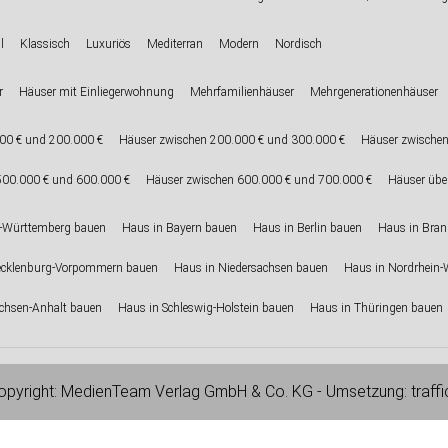
l
Klassisch
Luxuriös
Mediterran
Modern
Nordisch
r
Häuser mit Einliegerwohnung
Mehrfamilienhäuser
Mehrgenerationenhäuser
00 € und 200.000 €
Häuser zwischen 200.000 € und 300.000 €
Häuser zwischen
500.000 € und 600.000 €
Häuser zwischen 600.000 € und 700.000 €
Häuser übe
-Württemberg bauen
Haus in Bayern bauen
Haus in Berlin bauen
Haus in Bra
ecklenburg-Vorpommern bauen
Haus in Niedersachsen bauen
Haus in Nordrhein-
chsen-Anhalt bauen
Haus in Schleswig-Holstein bauen
Haus in Thüringen bauen
pyright:
MedienTeam Verlag GmbH & Co. KG
- Umsetzung:
traff