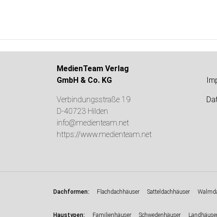
MedienTeam Verlag
GmbH & Co. KG
Im
Verbindungsstraße 19
Da
D-40723 Hilden
info@medienteam.net
https://www.medienteam.net
:
Dachformen
Flachdachhäuser
Satteldachhäuser
Walmda
:
Haustypen
Familienhäuser
Schwedenhäuser
Landhäuse