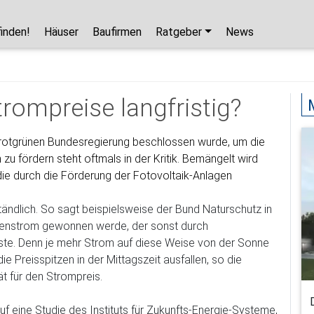
finden!
Häuser
Baufirmen
Ratgeber
News
Hausbaupartner finden!
Mit wenigen Klicks hilft Ihnen unser Assistent,
trompreise langfristig?
den passenden Haushersteller für Ihr
Traumhaus zu finden.
 rotgrünen Bundesregierung beschlossen wurde, um die
u fördern steht oftmals in der Kritik. Bemängelt wird
unverbindlicher Kontakt
ie durch die Förderung der Fotovoltaik-Anlagen
kostenlose Kataloge
zuverlässige Hersteller
ständlich. So sagt beispielsweise der Bund Naturschutz in
tzenstrom gewonnen werde, der sonst durch
ste. Denn je mehr Strom auf diese Weise von der Sonne
 Preisspitzen in der Mittagszeit ausfallen, so die
ät für den Strompreis.
Jetzt den Assistenten starten!
f eine Studie des Instituts für Zukunfts-Energie-Systeme,