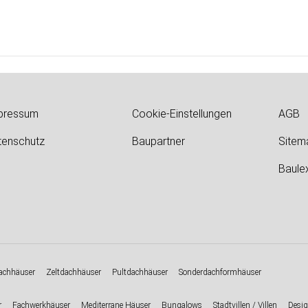
pressum
Cookie-Einstellungen
AGB
tenschutz
Baupartner
Sitem
Baule
chhäuser
Zeltdachhäuser
Pultdachhäuser
Sonderdachformhäuser
r
Fachwerkhäuser
Mediterrane Häuser
Bungalows
Stadtvillen / Villen
Desig