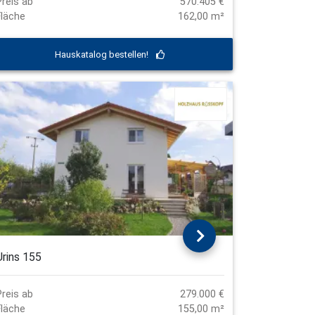
Preis ab
570.405 €
Fläche
162,00 m²
Hauskatalog bestellen!
Urins 155
Preis ab
279.000 €
Fläche
155,00 m²