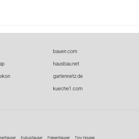
bauen.com
ap
hausbau.net
xikon
gartennetz.de
kueche1.com
nerhäuser
Kubushäuser
Friesenhäuser
Tiny Houses