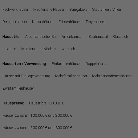
Fachwerkhäuser
Mediterrane Häuser
Bungalows
Stadtvillen / Villen
Designerhäuser
Kubushäuser
Friesenhäuser
Tiny Houses
:
Hausstile
Alpenländischer Stil
Amerikanisch
Bauhausstil
Klassisch
Luxuriös
Mediterran
Modern
Nordisch
:
Hausarten / Verwendung
Einfamilienhäuser
Doppelhäuser
Häuser mit Einliegerwohnung
Mehrfamilienhäuser
Mehrgenerationenhäuser
Zweifamilienhäuser
Hauspreise:
Häuser bis 100.000 €
Häuser zwischen 100.000 € und 200.000 €
Häuser zwischen 200.000 € und 300.000 €