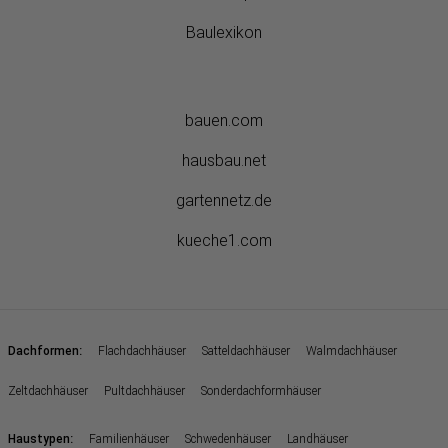
Baulexikon
bauen.com
hausbau.net
gartennetz.de
kueche1.com
:
Dachformen
Flachdachhäuser
Satteldachhäuser
Walmdachhäuser
Zeltdachhäuser
Pultdachhäuser
Sonderdachformhäuser
:
Haustypen
Familienhäuser
Schwedenhäuser
Landhäuser