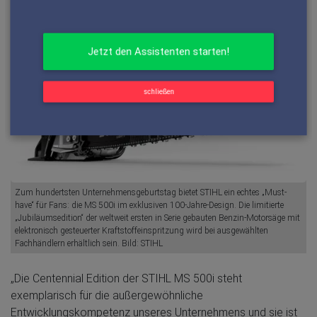
Benzinmotorsägen von STIHL in einer exklusiven
schließen
Jubiläumsedition.
Zum hundertsten Unternehmensgeburtstag bietet STIHL ein echtes „Must-
have“ für Fans: die MS 500i im exklusiven 100-Jahre-Design. Die limitierte
„Jubiläumsedition“ der weltweit ersten in Serie gebauten Benzin-Motorsäge mit
elektronisch gesteuerter Kraftstoffeinspritzung wird bei ausgewählten
Fachhändlern erhältlich sein. Bild: STIHL
„Die Centennial Edition der STIHL MS 500i steht
exemplarisch für die außergewöhnliche
Entwicklungskompetenz unseres Unternehmens und sie ist