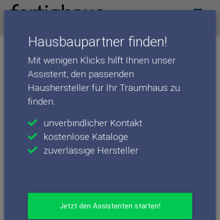
Menü
Hausbaupartner finden!
News
Mit wenigen Klicks hilft Ihnen unser
Assistent, den passenden
Daily Wellness – Gesundheit beginnt
Haushersteller für Ihr Traumhaus zu
auf der Toilette
finden.
Eine neue Wellness-Toilette soll in Japan Gesundheit und
unverbindlicher Kontakt
Lebensqualität verbessern. TOTO beweist damit erneut
kostenlose Kataloge
seinen Vorsprung in der intelligenten Sanitärtechnik.
zuverlässige Hersteller
Jetzt den Assistenten starten!