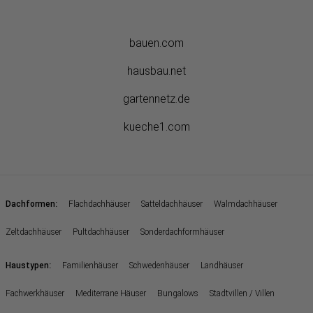
bauen.com
hausbau.net
gartennetz.de
kueche1.com
:
Dachformen
Flachdachhäuser
Satteldachhäuser
Walmdachhäuser
Zeltdachhäuser
Pultdachhäuser
Sonderdachformhäuser
:
Haustypen
Familienhäuser
Schwedenhäuser
Landhäuser
Fachwerkhäuser
Mediterrane Häuser
Bungalows
Stadtvillen / Villen