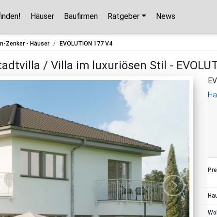
finden!
Häuser
Baufirmen
Ratgeber
News
Hausbaupartner finden!
n-Zenker - Häuser
EVOLUTION 177 V4
Mit wenigen Klicks hilft Ihnen unser Assistent,
adtvilla / Villa im luxuriösen Stil - EVOL
den passenden Haushersteller für Ihr
EV
Traumhaus zu finden.
Ha
unverbindlicher Kontakt
kostenlose Kataloge
zuverlässige Hersteller
Pre
Jetzt den Assistenten starten!
Ha
Wo