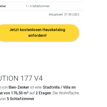
mmer
7 / 5 Schlafzimmer
Aktualisiert: 07.09.2023
Jetzt kostenlosen Hauskatalog
anfordern!
UTION 177 V4
4
von
Bien-Zenker
ist eine
Stadtvilla / Villa im
he von 176,50 m²
auf
2 Etagen
. Die Wohnfläche
avon
5 Schlafzimmer
.