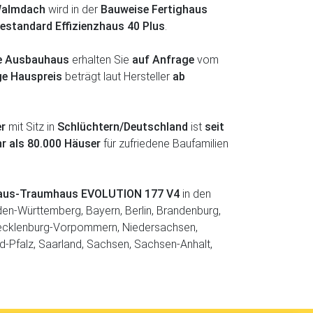
almdach
wird in der
Bauweise Fertighaus
estandard Effizienzhaus 40 Plus
.
fe Ausbauhaus
erhalten Sie
auf Anfrage
vom
ge Hauspreis
beträgt laut Hersteller
ab
er
mit Sitz in
Schlüchtern/Deutschland
ist
seit
r als 80.000 Häuser
für zufriedene Baufamilien
ghaus-Traumhaus EVOLUTION 177 V4
in den
en-Württemberg, Bayern, Berlin, Brandenburg,
ecklenburg-Vorpommern, Niedersachsen,
d-Pfalz, Saarland, Sachsen, Sachsen-Anhalt,