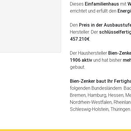
Dieses
Einfamilienhaus
mit
W
errichtet und erfüllt den
Energi
Den
Preis in der Ausbaustu
Hersteller. Der
schlüsselferti
457.210€
.
Der Haushersteller
Bien-Zenk
1906 aktiv
und hat bisher
meh
gebaut.
Bien-Zenker baut Ihr Ferti
folgenden Bundesländern: Bad
Bremen, Hamburg, Hessen, M
Nordrhein-Westfalen, Rheinlan
Schleswig-Holstein, Thüringen.