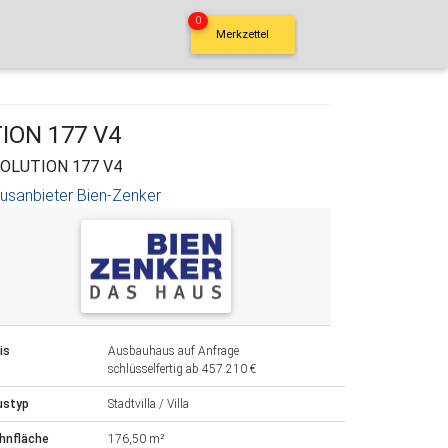
0
Merkzettel
UTION 177 V4
OLUTION 177 V4
usanbieter Bien-Zenker
is
Ausbauhaus auf Anfrage
schlüsselfertig ab 457.210 €
ustyp
Stadtvilla / Villa
hnfläche
176,50 m²