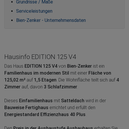
Grundrisse / Maße
Serviceleistungen
Bien-Zenker - Unternehmensdaten
Hausinfo EDITION 125 V4
Das Haus
EDITION 125 V4
von
Bien-Zenker
ist ein
Familienhaus im modernen Stil
mit einer
Fläche von
125,02 m²
auf
1,5 Etagen
. Die Wohnfläche teilt sich auf
4
Zimmer
auf, davon
3 Schlafzimmer
.
Dieses
Einfamilienhaus
mit
Satteldach
wird in der
Bauweise Fertighaus
errichtet und erfüllt den
Energiestandard Effizienzhaus 40 Plus
.
Den
Preis in der Ausbaustufe Ausbauhaus
erhalten Sie