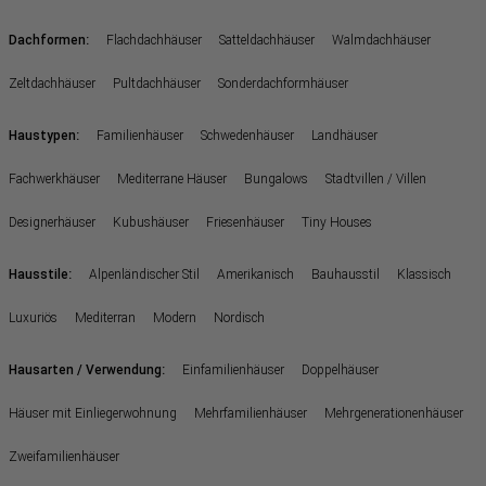
:
Dachformen
Flachdachhäuser
Satteldachhäuser
Walmdachhäuser
Zeltdachhäuser
Pultdachhäuser
Sonderdachformhäuser
:
Haustypen
Familienhäuser
Schwedenhäuser
Landhäuser
Fachwerkhäuser
Mediterrane Häuser
Bungalows
Stadtvillen / Villen
Designerhäuser
Kubushäuser
Friesenhäuser
Tiny Houses
:
Hausstile
Alpenländischer Stil
Amerikanisch
Bauhausstil
Klassisch
Luxuriös
Mediterran
Modern
Nordisch
:
Hausarten / Verwendung
Einfamilienhäuser
Doppelhäuser
Häuser mit Einliegerwohnung
Mehrfamilienhäuser
Mehrgenerationenhäuser
Zweifamilienhäuser