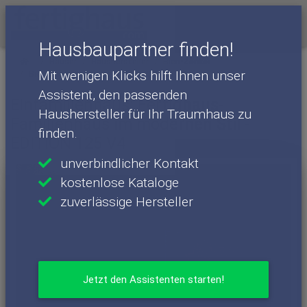
Menü
Hausbaupartner finden!
Häuser
Haushersteller
Bien-Zenker
Mit wenigen Klicks hilft Ihnen unser
Bien-Zenker - Häuser
EDITION 125 V4
Assistent, den passenden
Einfamilienhaus: Fertighaus-
Haushersteller für Ihr Traumhaus zu
Familienhaus im modernen Stil -
finden.
EDITION 125 V4
unverbindlicher Kontakt
kostenlose Kataloge
zuverlässige Hersteller
Jetzt den Assistenten starten!