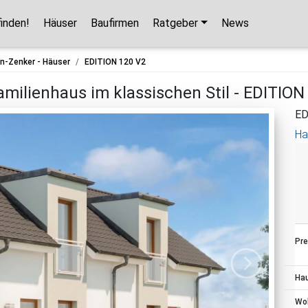
finden!
Häuser
Baufirmen
Ratgeber
News
Hausbaupartner finden!
n-Zenker - Häuser
EDITION 120 V2
Mit wenigen Klicks hilft Ihnen unser Assistent,
amilienhaus im klassischen Stil - EDITION
den passenden Haushersteller für Ihr
ED
Traumhaus zu finden.
Ha
unverbindlicher Kontakt
kostenlose Kataloge
zuverlässige Hersteller
Pre
Jetzt den Assistenten starten!
Ha
Wo