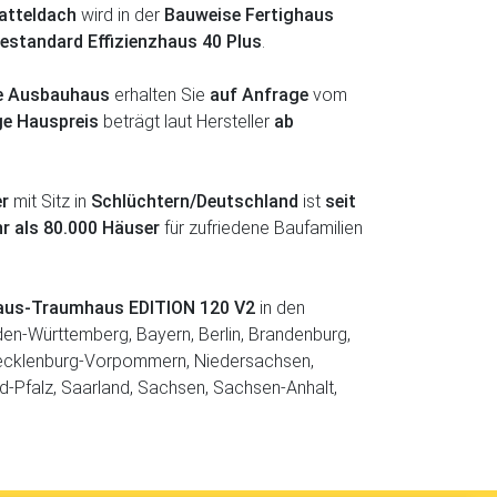
atteldach
wird in der
Bauweise Fertighaus
estandard Effizienzhaus 40 Plus
.
fe Ausbauhaus
erhalten Sie
auf Anfrage
vom
ge Hauspreis
beträgt laut Hersteller
ab
er
mit Sitz in
Schlüchtern/Deutschland
ist
seit
r als 80.000 Häuser
für zufriedene Baufamilien
ghaus-Traumhaus EDITION 120 V2
in den
en-Württemberg, Bayern, Berlin, Brandenburg,
ecklenburg-Vorpommern, Niedersachsen,
d-Pfalz, Saarland, Sachsen, Sachsen-Anhalt,