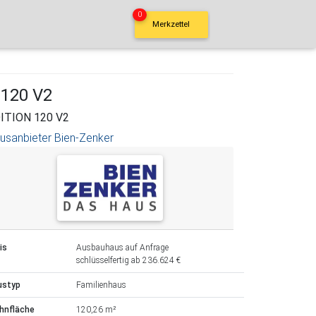
0
Merkzettel
 120 V2
ITION 120 V2
usanbieter Bien-Zenker
is
Ausbauhaus auf Anfrage
schlüsselfertig ab 236.624 €
ustyp
Familienhaus
hnfläche
120,26 m²