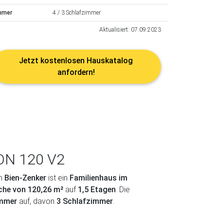
mmer
4 / 3 Schlafzimmer
Aktualisiert: 07.09.2023
Jetzt kostenlosen Hauskatalog
anfordern!
ON 120 V2
n
Bien-Zenker
ist ein
Familienhaus im
che von 120,26 m²
auf
1,5 Etagen
. Die
immer
auf, davon
3 Schlafzimmer
.