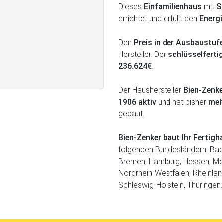
Dieses
Einfamilienhaus
mit
S
errichtet und erfüllt den
Energi
Den
Preis in der Ausbaustu
Hersteller. Der
schlüsselferti
236.624€
.
Der Haushersteller
Bien-Zenk
1906 aktiv
und hat bisher
meh
gebaut.
Bien-Zenker baut Ihr Ferti
folgenden Bundesländern: Bad
Bremen, Hamburg, Hessen, M
Nordrhein-Westfalen, Rheinlan
Schleswig-Holstein, Thüringen.