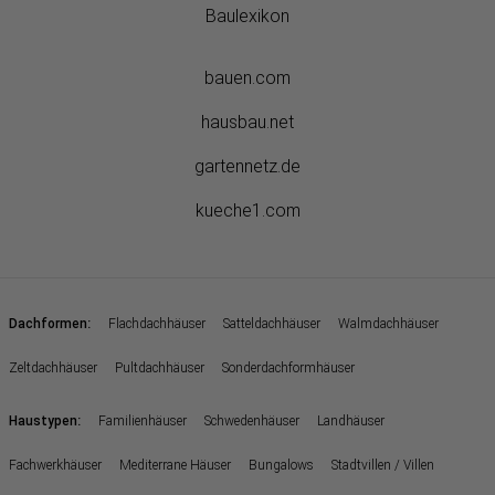
Baulexikon
bauen.com
hausbau.net
gartennetz.de
kueche1.com
:
Dachformen
Flachdachhäuser
Satteldachhäuser
Walmdachhäuser
Zeltdachhäuser
Pultdachhäuser
Sonderdachformhäuser
:
Haustypen
Familienhäuser
Schwedenhäuser
Landhäuser
Fachwerkhäuser
Mediterrane Häuser
Bungalows
Stadtvillen / Villen