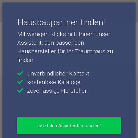
Menü
Hausbaupartner finden!
Häuser
Haushersteller
Bien-Zenker
Mit wenigen Klicks hilft Ihnen unser
Bien-Zenker - Häuser
CONCEPT-M 155 Leipzig
Assistent, den passenden
Einfamilienhaus: Fertighaus-
Haushersteller für Ihr Traumhaus zu
Familienhaus im modernen Stil -
finden.
CONCEPT-M 155 Leipzig
unverbindlicher Kontakt
kostenlose Kataloge
zuverlässige Hersteller
Jetzt den Assistenten starten!