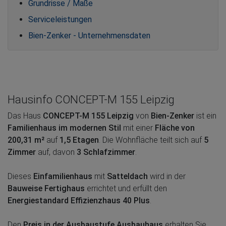
Grundrisse / Maße
Serviceleistungen
Bien-Zenker - Unternehmensdaten
Hausinfo CONCEPT-M 155 Leipzig
Das Haus
CONCEPT-M 155 Leipzig
von
Bien-Zenker
ist ein
Familienhaus im modernen Stil
mit einer
Fläche von
200,31 m²
auf
1,5 Etagen
. Die Wohnfläche teilt sich auf
5
Zimmer
auf, davon
3 Schlafzimmer
.
Dieses
Einfamilienhaus
mit
Satteldach
wird in der
Bauweise Fertighaus
errichtet und erfüllt den
Energiestandard Effizienzhaus 40 Plus
.
Den
Preis in der Ausbaustufe Ausbauhaus
erhalten Sie