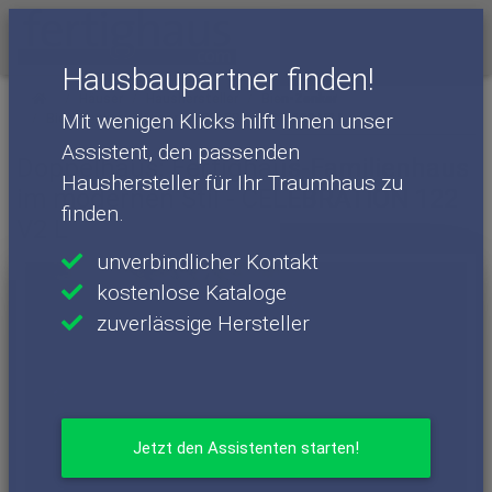
Menü
Hausbaupartner finden!
Häuser
Haushersteller
Bien-Zenker
Mit wenigen Klicks hilft Ihnen unser
Bien-Zenker - Häuser
CELEBRATION 122 V2 L
Assistent, den passenden
Doppelhaus: Fertighaus-Familienhaus
Haushersteller für Ihr Traumhaus zu
im modernen Stil - CELEBRATION 122
finden.
V2 L
unverbindlicher Kontakt
kostenlose Kataloge
zuverlässige Hersteller
Jetzt den Assistenten starten!