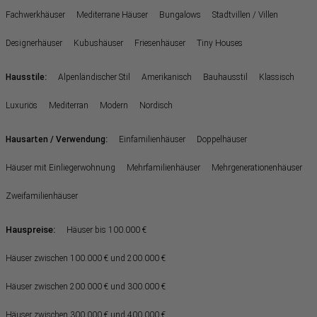
Fachwerkhäuser
Mediterrane Häuser
Bungalows
Stadtvillen / Villen
Designerhäuser
Kubushäuser
Friesenhäuser
Tiny Houses
:
Hausstile
Alpenländischer Stil
Amerikanisch
Bauhausstil
Klassisch
Luxuriös
Mediterran
Modern
Nordisch
:
Hausarten / Verwendung
Einfamilienhäuser
Doppelhäuser
Häuser mit Einliegerwohnung
Mehrfamilienhäuser
Mehrgenerationenhäuser
Zweifamilienhäuser
Hauspreise:
Häuser bis 100.000 €
Häuser zwischen 100.000 € und 200.000 €
Häuser zwischen 200.000 € und 300.000 €
Häuser zwischen 300.000 € und 400.000 €