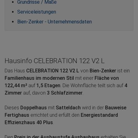
Grundrisse / Maße
Serviceleistungen
Bien-Zenker - Unternehmensdaten
Hausinfo CELEBRATION 122 V2 L
Das Haus
CELEBRATION 122 V2 L
von
Bien-Zenker
ist ein
Familienhaus im modernen Stil
mit einer
Fläche von
122,44 m²
auf
1,5 Etagen
. Die Wohnfläche teilt sich auf
4
Zimmer
auf, davon
3 Schlafzimmer
.
Dieses
Doppelhaus
mit
Satteldach
wird in der
Bauweise
Fertighaus
errichtet und erfüllt den
Energiestandard
Effizienzhaus 40 Plus
.
Den
Preis in der Ausbaustufe Ausbauhaus
erhalten Sie