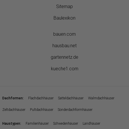
Sitemap
Baulexikon
bauen.com
hausbau.net
gartennetz.de
kueche1.com
:
Dachformen
Flachdachhäuser
Satteldachhäuser
Walmdachhäuser
Zeltdachhäuser
Pultdachhäuser
Sonderdachformhäuser
:
Haustypen
Familienhäuser
Schwedenhäuser
Landhäuser