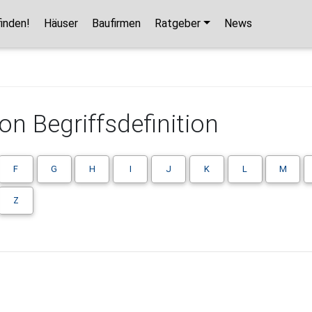
inden!
Häuser
Baufirmen
Ratgeber
News
n Begriffsdefinition
F
G
H
I
J
K
L
M
Z