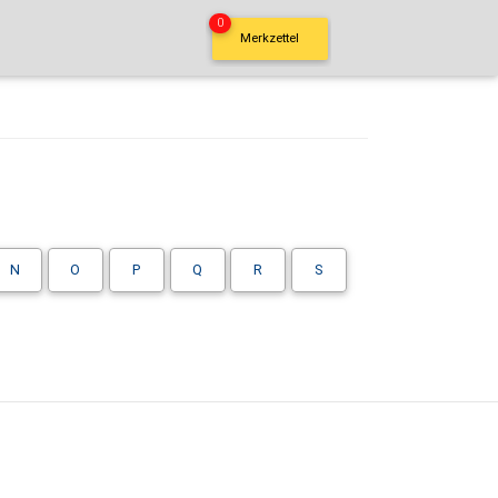
0
Merkzettel
N
O
P
Q
R
S