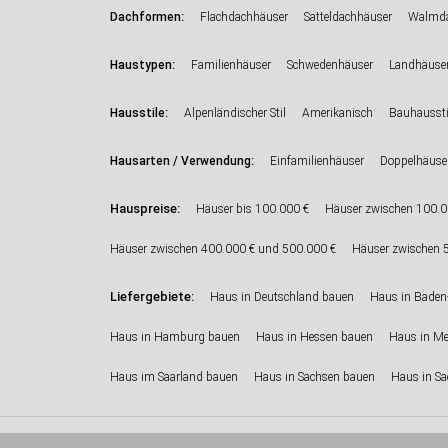
:
Dachformen
Flachdachhäuser
Satteldachhäuser
Walmda
:
Haustypen
Familienhäuser
Schwedenhäuser
Landhäuse
:
Hausstile
Alpenländischer Stil
Amerikanisch
Bauhaussti
:
Hausarten / Verwendung
Einfamilienhäuser
Doppelhäuse
Hauspreise:
Häuser bis 100.000 €
Häuser zwischen 100.0
Häuser zwischen 400.000 € und 500.000 €
Häuser zwischen 
Liefergebiete:
Haus in Deutschland bauen
Haus in Baden
Haus in Hamburg bauen
Haus in Hessen bauen
Haus in M
Haus im Saarland bauen
Haus in Sachsen bauen
Haus in Sa