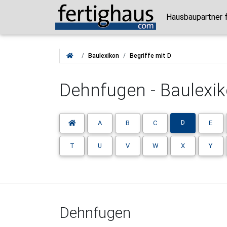
Hausbaupartner f
Baulexikon
Begriffe mit D
Dehnfugen - Baulexiko
D
A
B
C
E
T
U
V
W
X
Y
Dehnfugen