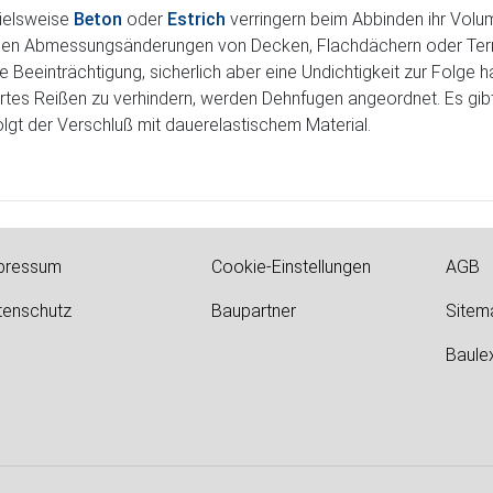
pielsweise
Beton
oder
Estrich
verringern beim Abbinden ihr Volu
gen Abmessungsänderungen von Decken, Flachdächern oder Terr
e Beeinträchtigung, sicherlich aber eine Undichtigkeit zur Folge
liertes Reißen zu verhindern, werden Dehnfugen angeordnet. Es gi
gt der Verschluß mit dauerelastischem Material.
pressum
Cookie-Einstellungen
AGB
tenschutz
Baupartner
Sitem
Baule