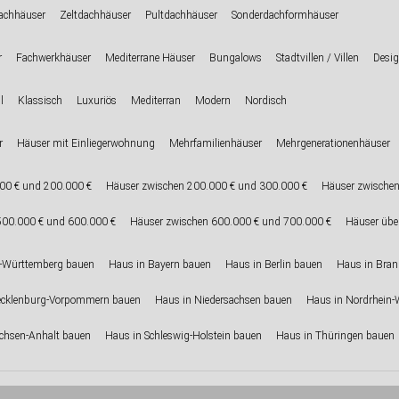
chhäuser
Zeltdachhäuser
Pultdachhäuser
Sonderdachformhäuser
r
Fachwerkhäuser
Mediterrane Häuser
Bungalows
Stadtvillen / Villen
Desig
l
Klassisch
Luxuriös
Mediterran
Modern
Nordisch
r
Häuser mit Einliegerwohnung
Mehrfamilienhäuser
Mehrgenerationenhäuser
00 € und 200.000 €
Häuser zwischen 200.000 € und 300.000 €
Häuser zwischen
500.000 € und 600.000 €
Häuser zwischen 600.000 € und 700.000 €
Häuser übe
-Württemberg bauen
Haus in Bayern bauen
Haus in Berlin bauen
Haus in Bra
ecklenburg-Vorpommern bauen
Haus in Niedersachsen bauen
Haus in Nordrhein-
chsen-Anhalt bauen
Haus in Schleswig-Holstein bauen
Haus in Thüringen bauen