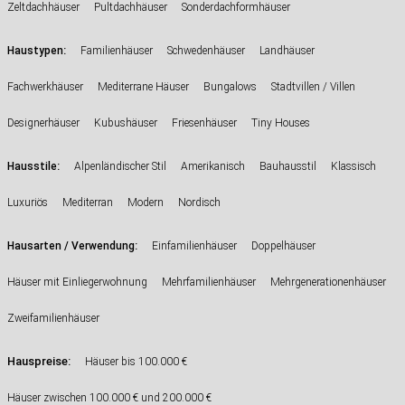
Zeltdachhäuser
Pultdachhäuser
Sonderdachformhäuser
:
Haustypen
Familienhäuser
Schwedenhäuser
Landhäuser
Fachwerkhäuser
Mediterrane Häuser
Bungalows
Stadtvillen / Villen
Designerhäuser
Kubushäuser
Friesenhäuser
Tiny Houses
:
Hausstile
Alpenländischer Stil
Amerikanisch
Bauhausstil
Klassisch
Luxuriös
Mediterran
Modern
Nordisch
:
Hausarten / Verwendung
Einfamilienhäuser
Doppelhäuser
Häuser mit Einliegerwohnung
Mehrfamilienhäuser
Mehrgenerationenhäuser
Zweifamilienhäuser
Hauspreise:
Häuser bis 100.000 €
Häuser zwischen 100.000 € und 200.000 €