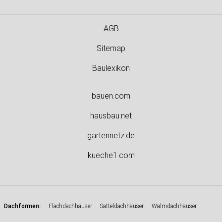
AGB
Sitemap
Baulexikon
bauen.com
hausbau.net
gartennetz.de
kueche1.com
:
Dachformen
Flachdachhäuser
Satteldachhäuser
Walmdachhäuser