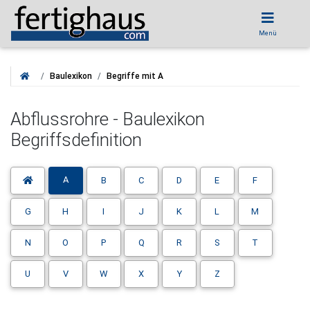
Menü
Baulexikon
Begriffe mit A
Abflussrohre - Baulexikon
Begriffsdefinition
A
B
C
D
E
F
G
H
I
J
K
L
M
N
O
P
Q
R
S
T
U
V
W
X
Y
Z