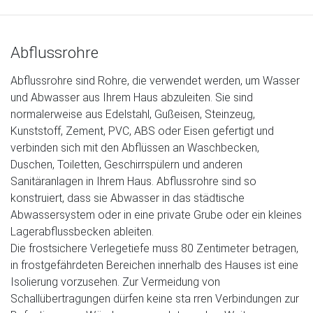
Hausbaupartner finden!
Mit wenigen Klicks hilft Ihnen unser
Abflussrohre
Assistent, den passenden
Haushersteller für Ihr Traumhaus zu
Abflussrohre sind Rohre, die verwendet werden, um Wasser
finden.
und Abwasser aus Ihrem Haus abzuleiten. Sie sind
unverbindlicher Kontakt
normalerweise aus Edelstahl, Gußeisen, Steinzeug,
kostenlose Kataloge
Kunststoff, Zement, PVC, ABS oder Eisen gefertigt und
zuverlässige Hersteller
verbinden sich mit den Abflüssen an Waschbecken,
Duschen, Toiletten, Geschirrspülern und anderen
Sanitäranlagen in Ihrem Haus. Abflussrohre sind so
konstruiert, dass sie Abwasser in das städtische
Jetzt den Assistenten starten!
Abwassersystem oder in eine private Grube oder ein kleines
schließen
Lagerabflussbecken ableiten.
Die frostsichere Verlegetiefe muss 80 Zentimeter betragen,
in frostgefährdeten Bereichen innerhalb des Hauses ist eine
Isolierung vorzusehen. Zur Vermeidung von
Schallübertragungen dürfen keine sta rren Verbindungen zur