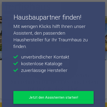
Menü
Hausbaupartner finden!
Mit wenigen Klicks hilft Ihnen unser
Assistent, den passenden
Haushersteller für Ihr Traumhaus zu
finden.
unverbindlicher Kontakt
kostenlose Kataloge
zuverlässige Hersteller
Danhaus steht seit mehreren
Jahrzehnten für Wohnen und Leben
mit nordischem Flair.
Jetzt den Assistenten starten!