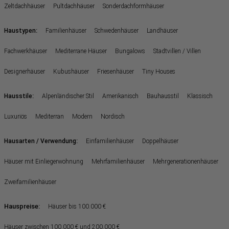
Zeltdachhäuser
Pultdachhäuser
Sonderdachformhäuser
:
Haustypen
Familienhäuser
Schwedenhäuser
Landhäuser
Fachwerkhäuser
Mediterrane Häuser
Bungalows
Stadtvillen / Villen
Designerhäuser
Kubushäuser
Friesenhäuser
Tiny Houses
:
Hausstile
Alpenländischer Stil
Amerikanisch
Bauhausstil
Klassisch
Luxuriös
Mediterran
Modern
Nordisch
:
Hausarten / Verwendung
Einfamilienhäuser
Doppelhäuser
Häuser mit Einliegerwohnung
Mehrfamilienhäuser
Mehrgenerationenhäuser
Zweifamilienhäuser
Hauspreise:
Häuser bis 100.000 €
Häuser zwischen 100.000 € und 200.000 €