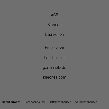
AGB
Sitemap
Baulexikon
bauen.com
hausbau.net
gartennetz.de
kueche1.com
:
Dachformen
Flachdachhäuser
Satteldachhäuser
Walmdachhäuser