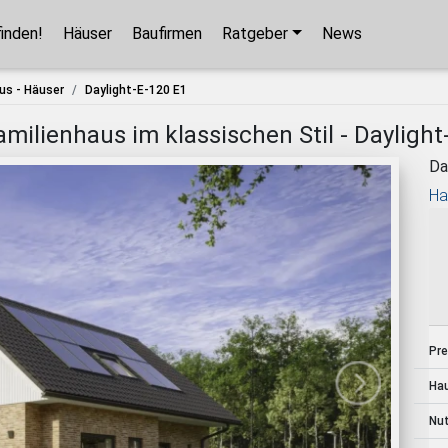
finden!
Häuser
Baufirmen
Ratgeber
News
Hausbaupartner finden!
us - Häuser
Daylight-E-120 E1
Mit wenigen Klicks hilft Ihnen unser Assistent,
milienhaus im klassischen Stil - Daylight
den passenden Haushersteller für Ihr
Da
Traumhaus zu finden.
Ha
unverbindlicher Kontakt
kostenlose Kataloge
zuverlässige Hersteller
Pre
Ha
Jetzt den Assistenten starten!
Nu