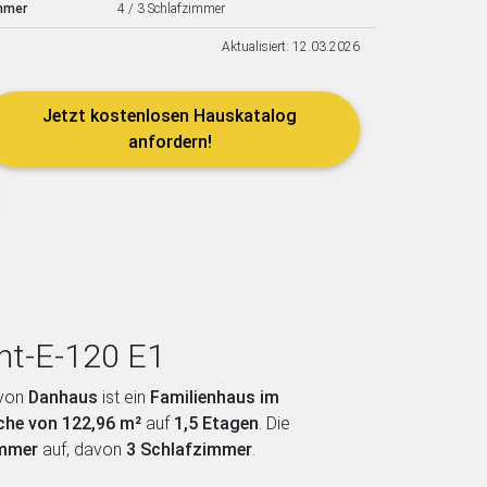
mmer
4 / 3 Schlafzimmer
Aktualisiert: 12.03.2026
Jetzt kostenlosen Hauskatalog
anfordern!
ht-E-120 E1
von
Danhaus
ist ein
Familienhaus im
che von 122,96 m²
auf
1,5 Etagen
. Die
immer
auf, davon
3 Schlafzimmer
.