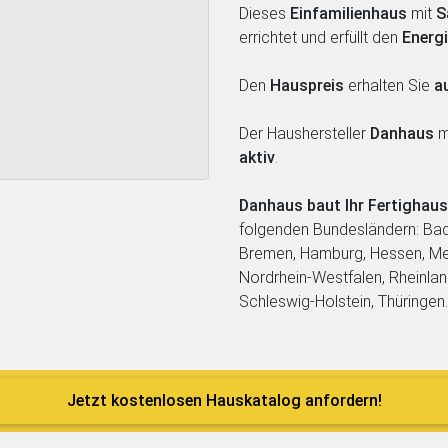
Dieses
Einfamilienhaus
mit
S
errichtet und erfüllt den
Energ
Den
Hauspreis
erhalten Sie
a
Der Haushersteller
Danhaus
mi
aktiv
.
Danhaus baut Ihr Fertighau
folgenden Bundesländern: Bad
Bremen, Hamburg, Hessen, M
Nordrhein-Westfalen, Rheinlan
Schleswig-Holstein, Thüringen.
Jetzt kostenlosen Hauskatalog anfordern!