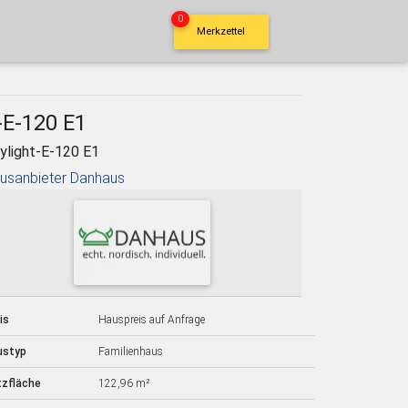
0
Merkzettel
-E-120 E1
ylight-E-120 E1
usanbieter Danhaus
is
Hauspreis auf Anfrage
ustyp
Familienhaus
tzfläche
122,96 m²