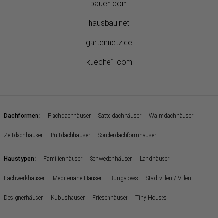
bauen.com
hausbau.net
gartennetz.de
kueche1.com
:
Dachformen
Flachdachhäuser
Satteldachhäuser
Walmdachhäuser
Zeltdachhäuser
Pultdachhäuser
Sonderdachformhäuser
:
Haustypen
Familienhäuser
Schwedenhäuser
Landhäuser
Fachwerkhäuser
Mediterrane Häuser
Bungalows
Stadtvillen / Villen
Designerhäuser
Kubushäuser
Friesenhäuser
Tiny Houses