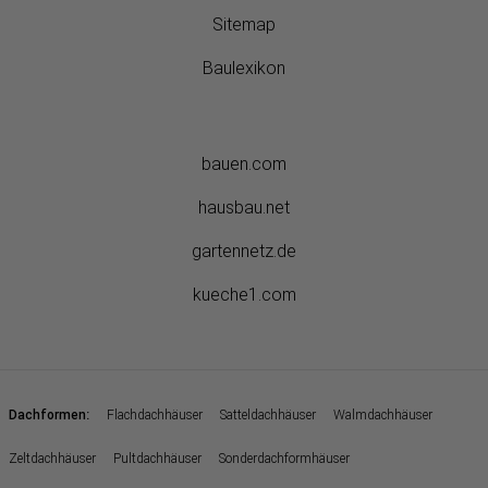
Sitemap
Baulexikon
bauen.com
hausbau.net
gartennetz.de
kueche1.com
:
Dachformen
Flachdachhäuser
Satteldachhäuser
Walmdachhäuser
Zeltdachhäuser
Pultdachhäuser
Sonderdachformhäuser