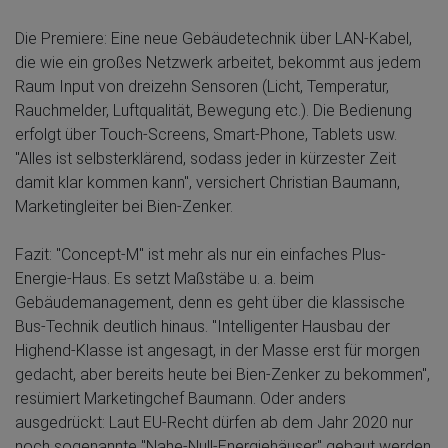
Die Premiere: Eine neue Gebäudetechnik über LAN-Kabel,
die wie ein großes Netzwerk arbeitet, bekommt aus jedem
Raum Input von dreizehn Sensoren (Licht, Temperatur,
Rauchmelder, Luftqualität, Bewegung etc.). Die Bedienung
erfolgt über Touch-Screens, Smart-Phone, Tablets usw.
"Alles ist selbsterklärend, sodass jeder in kürzester Zeit
damit klar kommen kann", versichert Christian Baumann,
Marketingleiter bei Bien-Zenker.
Fazit: "Concept-M" ist mehr als nur ein einfaches Plus-
Energie-Haus. Es setzt Maßstäbe u. a. beim
Gebäudemanagement, denn es geht über die klassische
Bus-Technik deutlich hinaus. "Intelligenter Hausbau der
Highend-Klasse ist angesagt, in der Masse erst für morgen
gedacht, aber bereits heute bei Bien-Zenker zu bekommen",
resümiert Marketingchef Baumann. Oder anders
ausgedrückt: Laut EU-Recht dürfen ab dem Jahr 2020 nur
noch sogenannte "Nahe-Null-Energiehäuser" gebaut werden