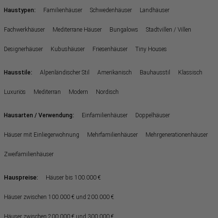
:
Haustypen
Familienhäuser
Schwedenhäuser
Landhäuser
Fachwerkhäuser
Mediterrane Häuser
Bungalows
Stadtvillen / Villen
Designerhäuser
Kubushäuser
Friesenhäuser
Tiny Houses
:
Hausstile
Alpenländischer Stil
Amerikanisch
Bauhausstil
Klassisch
Luxuriös
Mediterran
Modern
Nordisch
:
Hausarten / Verwendung
Einfamilienhäuser
Doppelhäuser
Häuser mit Einliegerwohnung
Mehrfamilienhäuser
Mehrgenerationenhäuser
Zweifamilienhäuser
Hauspreise:
Häuser bis 100.000 €
Häuser zwischen 100.000 € und 200.000 €
Häuser zwischen 200.000 € und 300.000 €