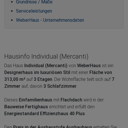
Grundrisse / Maße
Serviceleistungen
WeberHaus - Unternehmensdaten
Hausinfo Individual (Mercanti)
Das Haus
Individual (Mercanti)
von
WeberHaus
ist ein
Designerhaus im luxuriösen Stil
mit einer
Fläche von
313,00 m²
auf
3 Etagen
. Die Wohnfläche teilt sich auf
7
Zimmer
auf, davon
3 Schlafzimmer
.
Dieses
Einfamilienhaus
mit
Flachdach
wird in der
Bauweise Fertighaus
errichtet und erfüllt den
Energiestandard Effizienzhaus 40 Plus
.
Den
Preis in der Ausbaustufe Ausbauhaus
erhalten Sie