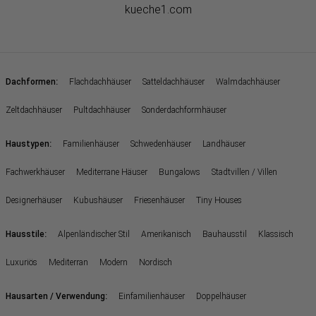
kueche1.com
:
Dachformen
Flachdachhäuser
Satteldachhäuser
Walmdachhäuser
Zeltdachhäuser
Pultdachhäuser
Sonderdachformhäuser
:
Haustypen
Familienhäuser
Schwedenhäuser
Landhäuser
Fachwerkhäuser
Mediterrane Häuser
Bungalows
Stadtvillen / Villen
Designerhäuser
Kubushäuser
Friesenhäuser
Tiny Houses
:
Hausstile
Alpenländischer Stil
Amerikanisch
Bauhausstil
Klassisch
Luxuriös
Mediterran
Modern
Nordisch
:
Hausarten / Verwendung
Einfamilienhäuser
Doppelhäuser