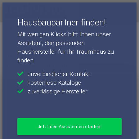
Menü
Hausbaupartner finden!
Häuser
Haushersteller
WeberHaus
Mit wenigen Klicks hilft Ihnen unser
WeberHaus - Häuser
Individual (Mercanti)
Assistent, den passenden
Einfamilienhaus: Fertighaus-
Haushersteller für Ihr Traumhaus zu
Designerhaus im luxuriösen Stil -
finden.
Individual (Mercanti)
unverbindlicher Kontakt
kostenlose Kataloge
zuverlässige Hersteller
Jetzt den Assistenten starten!