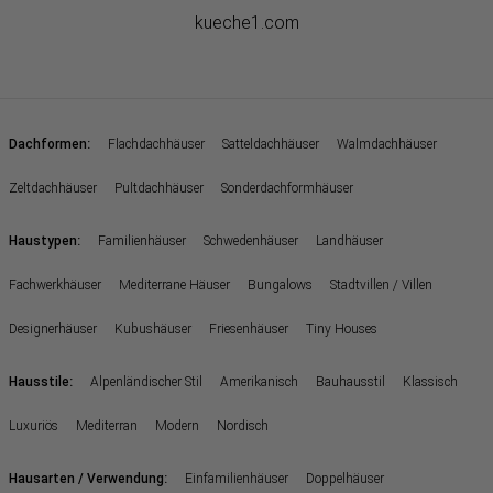
kueche1.com
:
Dachformen
Flachdachhäuser
Satteldachhäuser
Walmdachhäuser
Zeltdachhäuser
Pultdachhäuser
Sonderdachformhäuser
:
Haustypen
Familienhäuser
Schwedenhäuser
Landhäuser
Fachwerkhäuser
Mediterrane Häuser
Bungalows
Stadtvillen / Villen
Designerhäuser
Kubushäuser
Friesenhäuser
Tiny Houses
:
Hausstile
Alpenländischer Stil
Amerikanisch
Bauhausstil
Klassisch
Luxuriös
Mediterran
Modern
Nordisch
:
Hausarten / Verwendung
Einfamilienhäuser
Doppelhäuser